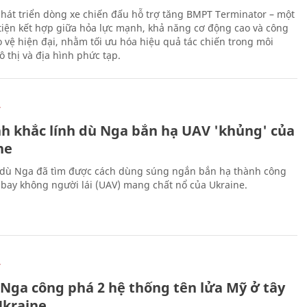
hát triển dòng xe chiến đấu hỗ trợ tăng BMPT Terminator – một
iện kết hợp giữa hỏa lực mạnh, khả năng cơ động cao và công
 vệ hiện đại, nhằm tối ưu hóa hiệu quả tác chiến trong môi
 thị và địa hình phức tạp.
Ự
h khắc lính dù Nga bắn hạ UAV 'khủng' của
ne
 dù Nga đã tìm được cách dùng súng ngắn bắn hạ thành công
bay không người lái (UAV) mang chất nổ của Ukraine.
Ự
 Nga công phá 2 hệ thống tên lửa Mỹ ở tây
kraine