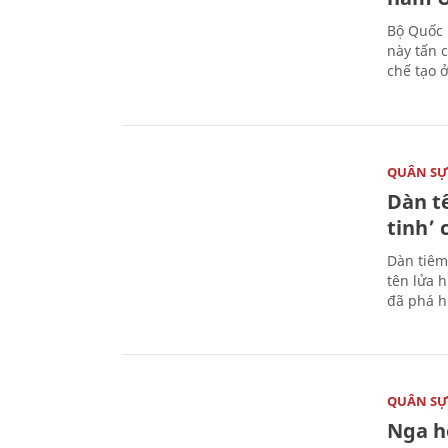
Bộ Quốc 
này tấn 
chế tạo 
QUÂN S
Dàn t
tinh’ 
Dàn tiêm
tên lửa 
đã phá h
QUÂN S
Nga h