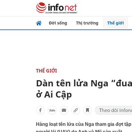
Đời sống
Thị trường
Thế giới
THẾ GIỚI
Dàn tên lửa Nga “đu
ở Ai Cập
Hàng loạt tên lửa của Nga tham gia đợt tập
người lái (UAV) do Anh và Mỹ sản xuất.