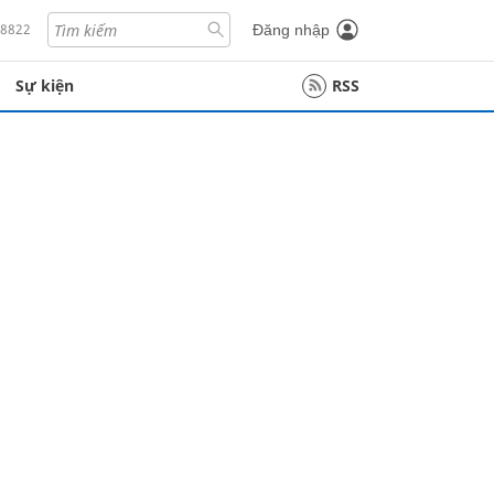
18822
Đăng nhập
Sự kiện
RSS