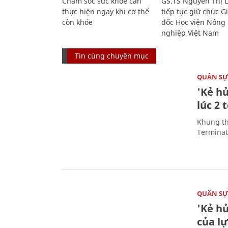
Chăm sóc sức khỏe cần
GS.TS Nguyễn Thị 
thực hiện ngay khi cơ thể
tiếp tục giữ chức 
còn khỏe
đốc Học viện Nông
nghiệp Việt Nam
Tin cùng chuyên mục
QUÂN S
'Kẻ h
lúc 2 
Khung th
Terminato
QUÂN S
'Kẻ h
của l