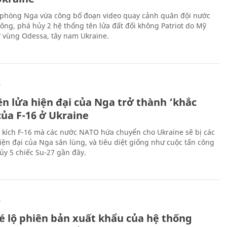
phòng Nga vừa công bố đoạn video quay cảnh quân đội nước
công, phá hủy 2 hệ thống tên lửa đất đối không Patriot do Mỹ
ở vùng Odessa, tây nam Ukraine.
Ự
ên lửa hiện đại của Nga trở thành ‘khắc
của F-16 ở Ukraine
 kích F-16 mà các nước NATO hứa chuyển cho Ukraine sẽ bị các
hiện đại của Nga săn lùng, và tiêu diệt giống như cuộc tấn công
ủy 5 chiếc Su-27 gần đây.
Ự
é lộ phiên bản xuất khẩu của hệ thống