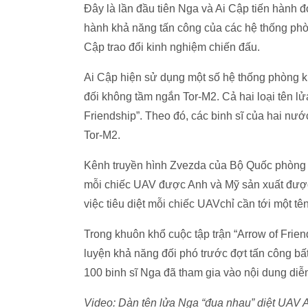
Đây là lần đầu tiên Nga và Ai Cập tiến hành đợ
hành khả năng tấn công của các hệ thống phò
Cập trao đổi kinh nghiệm chiến đấu.
Ai Cập hiện sử dụng một số hệ thống phòng k
đối không tầm ngắn Tor-M2. Cả hai loại tên l
Friendship”. Theo đó, các binh sĩ của hai nư
Tor-M2.
Kênh truyền hình Zvezda của Bộ Quốc phòng N
mỗi chiếc UAV được Anh và Mỹ sản xuất được 
việc tiêu diệt mỗi chiếc UAVchỉ cần tới một t
Trong khuôn khổ cuộc tập trận “Arrow of Frie
luyện khả năng đối phó trước đợt tấn công bấ
100 binh sĩ Nga đã tham gia vào nội dung diễn
Video: Dàn tên lửa Nga “đua nhau” diệt UAV 