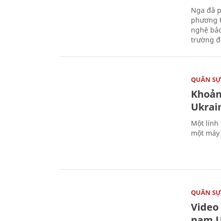
Nga đã p
phương t
nghệ bảo
trường đô
QUÂN S
Khoản
Ukrai
Một lính
một máy 
QUÂN S
Video
nam U