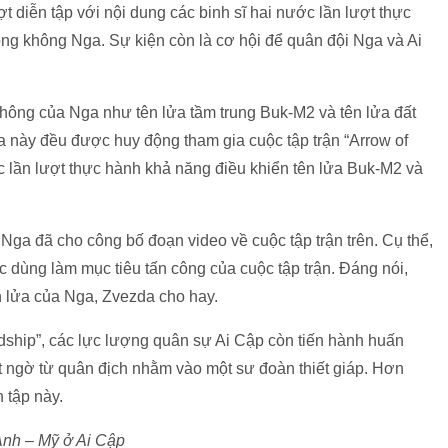
t diễn tập với nội dung các binh sĩ hai nước lần lượt thực
ng không Nga. Sự kiện còn là cơ hội để quân đội Nga và Ai
hông của Nga như tên lửa tầm trung Buk-M2 và tên lửa đất
ửa này đều được huy động tham gia cuộc tập trận “Arrow of
ớc lần lượt thực hành khả năng điều khiển tên lửa Buk-M2 và
ga đã cho công bố đoạn video về cuộc tập trận trên. Cụ thể,
dùng làm mục tiêu tấn công của cuộc tập trận. Đáng nói,
ên lửa của Nga, Zvezda cho hay.
ndship”, các lực lượng quân sự Ai Cập còn tiến hành huấn
t ngờ từ quân địch nhằm vào một sư đoàn thiết giáp. Hơn
 tập này.
Anh – Mỹ ở Ai Cập