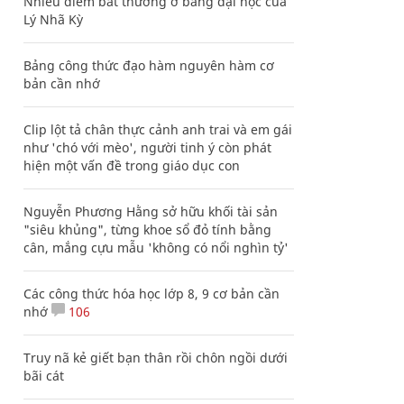
Nhiều điểm bất thường ở bằng đại học của
Lý Nhã Kỳ
Bảng công thức đạo hàm nguyên hàm cơ
bản cần nhớ
Clip lột tả chân thực cảnh anh trai và em gái
như 'chó với mèo', người tinh ý còn phát
hiện một vấn đề trong giáo dục con
Nguyễn Phương Hằng sở hữu khối tài sản
"siêu khủng", từng khoe sổ đỏ tính bằng
cân, mắng cựu mẫu 'không có nổi nghìn tỷ'
Các công thức hóa học lớp 8, 9 cơ bản cần
nhớ
106
Truy nã kẻ giết bạn thân rồi chôn ngồi dưới
bãi cát