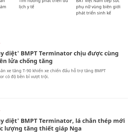
Lan
Tìm hướng phát triển du
BAT Việt Nam tiếp sức
Giám
lịch y tế
phụ nữ vùng biên giới
phát triển sinh kế
Ự
ủy diệt' BMPT Terminator chịu được cùng
tên lửa chống tăng
ân xe tăng T-90 khiến xe chiến đấu hỗ trợ tăng BMPT
r có độ bền bỉ vượt trội.
Ự
ủy diệt' BMPT Terminator, lá chắn thép mới
ực lượng tăng thiết giáp Nga