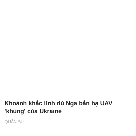
Khoảnh khắc lính dù Nga bắn hạ UAV
'khủng' của Ukraine
QUÂN SỰ