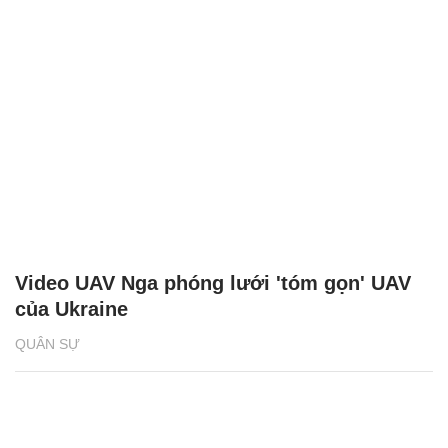
Video UAV Nga phóng lưới 'tóm gọn' UAV
của Ukraine
QUÂN SỰ