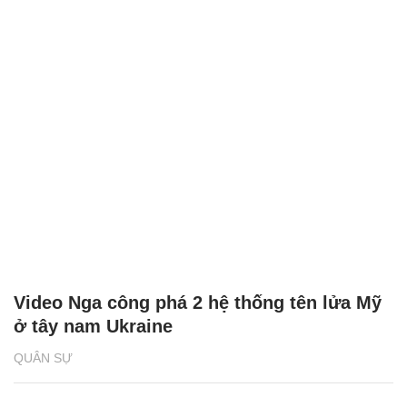
Video Nga công phá 2 hệ thống tên lửa Mỹ
ở tây nam Ukraine
QUÂN SỰ