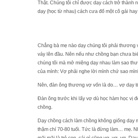
Thật. Chúng tôi chỉ được dạy cách trở thành
dạy (học từ nhau) cách cưa đổ một cô gái hay
Chẳng bà mẹ nào dạy chúng tôi phải thương v
váy lên đầu. Nên nếu như chồng bạn chưa biế
chúng tôi mà mở miệng dạy nhau làm sao thư
của mình: Vợ phải nghe lời mình chứ sao mì
Nên, đàn ông thương vợ vốn là do… vợ dạy tố
Đàn ông trước khi lấy vợ dù học hàm học vị đ
chồng.
Dạy chồng cách làm chồng không giống dạy mộ
thậm chí 70-80 tuổi. Tức là đừng làm… mẹ. N
mãi mãi là trẻ con, cái gì cũng vợ, vợ, vợ. D