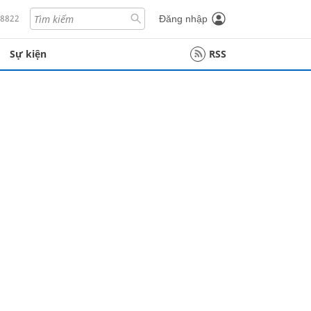
18822
Đăng nhập
Sự kiện
RSS