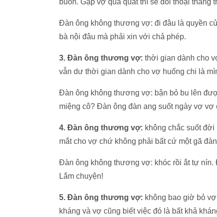
buồn. Gặp vợ quá quắt thì sẽ đối thoại thẳng t
Đàn ông không thương vợ: đi đâu là quyền của 
bà nội đâu mà phải xin với chả phép.
3. Đàn ông thương vợ:
thời gian dành cho 
vẫn dư thời gian dành cho vợ huống chi là mì
Đàn ông không thương vợ: bận bỏ bu lên được v
miệng cô? Đàn ông đàn ang suốt ngày vợ vợ co
4. Đàn ông thương vợ:
không chắc suốt đời
mắt cho vợ chứ không phải bất cứ một gã đàn
Đàn ông không thương vợ: khóc rồi ắt tự nín.
Lắm chuyện!
5. Đàn ông thương vợ:
không bao giờ bỏ vợ
kháng và vợ cũng biết việc đó là bất khả khán