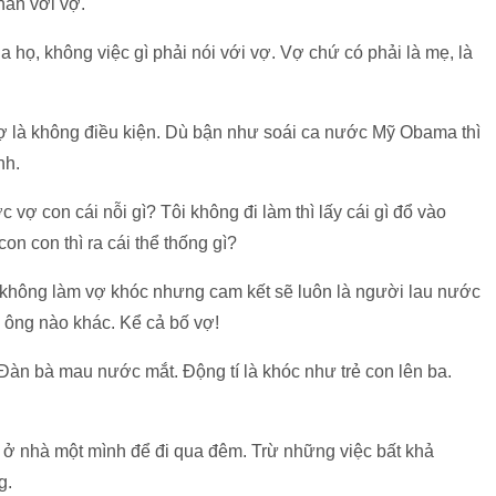
hắn với vợ.
họ, không việc gì phải nói với vợ. Vợ chứ có phải là mẹ, là
vợ là không điều kiện. Dù bận như soái ca nước Mỹ Obama thì
nh.
ợ con cái nỗi gì? Tôi không đi làm thì lấy cái gì đổ vào
n con thì ra cái thể thống gì?
 không làm vợ khóc nhưng cam kết sẽ luôn là người lau nước
 ông nào khác. Kể cả bố vợ!
 Đàn bà mau nước mắt. Động tí là khóc như trẻ con lên ba.
 ở nhà một mình để đi qua đêm. Trừ những việc bất khả
g.