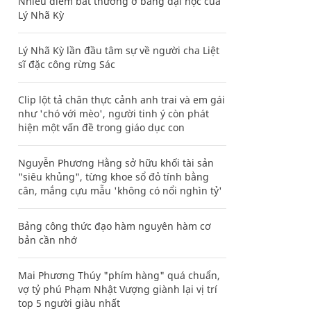
Nhiều điểm bất thường ở bằng đại học của
Lý Nhã Kỳ
Lý Nhã Kỳ lần đầu tâm sự về người cha Liệt
sĩ đặc công rừng Sác
Clip lột tả chân thực cảnh anh trai và em gái
như 'chó với mèo', người tinh ý còn phát
hiện một vấn đề trong giáo dục con
Nguyễn Phương Hằng sở hữu khối tài sản
"siêu khủng", từng khoe sổ đỏ tính bằng
cân, mắng cựu mẫu 'không có nổi nghìn tỷ'
Bảng công thức đạo hàm nguyên hàm cơ
bản cần nhớ
Mai Phương Thúy "phím hàng" quá chuẩn,
vợ tỷ phú Phạm Nhật Vượng giành lại vị trí
top 5 người giàu nhất