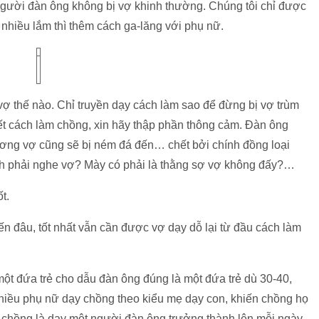
 người đàn ông không bị vợ khinh thường. Chúng tôi chỉ được
 nhiều lắm thì thêm cách ga-lăng với phụ nữ.
ợ thế nào. Chỉ truyền dạy cách làm sao để đừng bị vợ trùm
t cách làm chồng, xin hãy thập phần thông cảm. Đàn ông
ơng vợ cũng sẽ bị ném đá đến… chết bởi chính đồng loại
nh phải nghe vợ? Mày có phải là thằng sợ vợ không đấy?…
t.
ến đâu, tốt nhất vẫn cần được vợ dạy dỗ lại từ đầu cách làm
t đứa trẻ cho dẫu đàn ông đúng là một đứa trẻ dù 30-40,
hiều phụ nữ dạy chồng theo kiểu mẹ dạy con, khiến chồng họ
ạy chồng là dạy một người đàn ông trưởng thành lên mỗi ngày.