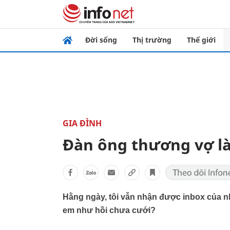
Đời sống
Thị trường
Thế giới
GIA ĐÌNH
Đàn ông thương vợ l
Hằng ngày, tôi vẫn nhận được inbox của nh
em như hồi chưa cưới?