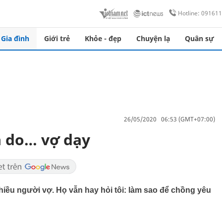
Hotline: 09161
Gia đình
Giới trẻ
Khỏe - đẹp
Chuyện lạ
Quân sự
26/05/2020 06:53 (GMT+07:00)
à do… vợ dạy
iều người vợ. Họ vẫn hay hỏi tôi: làm sao để chồng yêu