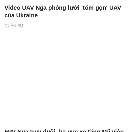
Video UAV Nga phóng lưới 'tóm gọn' UAV
của Ukraine
QUÂN SỰ
FPV Nga truy đuổi, hạ gục xe tăng Mỹ viện