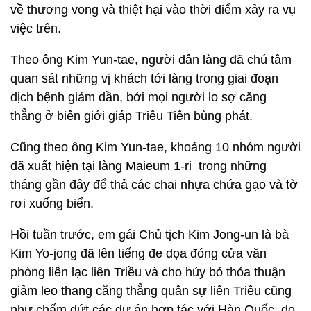
về thương vong và thiệt hại vào thời điểm xảy ra vụ
việc trên.
Theo ông Kim Yun-tae, người dân làng đã chú tâm
quan sát những vị khách tới làng trong giai đoạn
dịch bệnh giảm dần, bởi mọi người lo sợ căng
thẳng ở biên giới giáp Triều Tiên bùng phát.
Cũng theo ông Kim Yun-tae, khoảng 10 nhóm người
đã xuất hiện tại làng Maieum 1-ri trong những
tháng gần đây để thả các chai nhựa chứa gạo và tờ
rơi xuống biển.
Hồi tuần trước, em gái Chủ tịch Kim Jong-un là bà
Kim Yo-jong đã lên tiếng đe dọa đóng cửa văn
phòng liên lạc liên Triều và cho hủy bỏ thỏa thuận
giảm leo thang căng thẳng quân sự liên Triều cũng
như chấm dứt các dự án hợp tác với Hàn Quốc, do