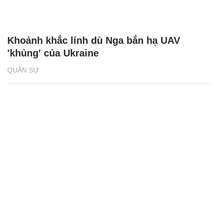
Khoảnh khắc lính dù Nga bắn hạ UAV
'khủng' của Ukraine
QUÂN SỰ