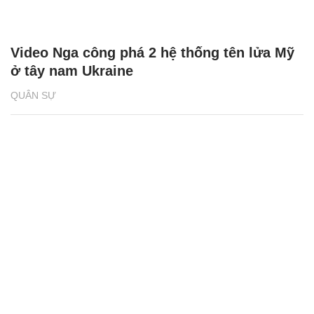
Video Nga công phá 2 hệ thống tên lửa Mỹ
ở tây nam Ukraine
QUÂN SỰ