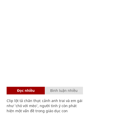
Đọc nhiều
Bình luận nhiều
Clip lột tả chân thực cảnh anh trai và em gái
như 'chó với mèo', người tinh ý còn phát
hiện một vấn đề trong giáo dục con