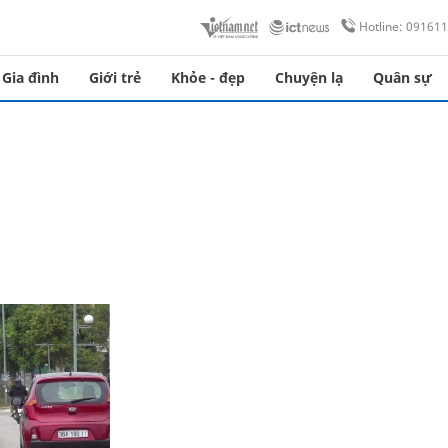
Hotline: 09161
Gia đình
Giới trẻ
Khỏe - đẹp
Chuyện lạ
Quân sự