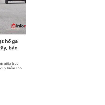
ạt hố ga
cây, bàn
m giữa trục
nguy hiểm cho