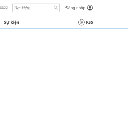
18822
Đăng nhập
Sự kiện
RSS