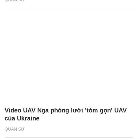
Video UAV Nga phóng lưới 'tóm gọn' UAV
của Ukraine
QUÂN SỰ