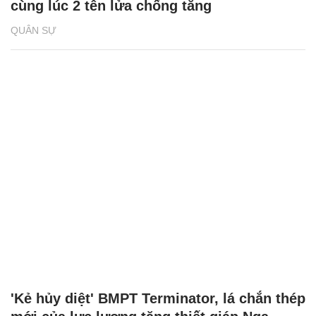
cùng lúc 2 tên lửa chống tăng
QUÂN SỰ
'Kẻ hủy diệt' BMPT Terminator, lá chắn thép