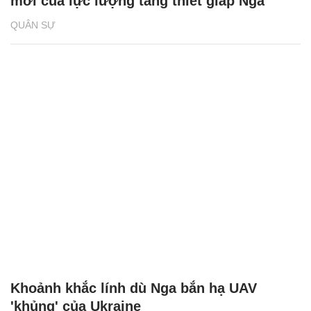
mới của lực lượng tăng thiết giáp Nga
QUÂN SỰ
Khoảnh khắc lính dù Nga bắn hạ UAV
'khủng' của Ukraine