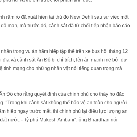
h rầm rộ đã xuất hiện tại thủ đô New Dehli sau sự việc một
p dã man, mà trước đó, cảnh sát đã từ chối tiếp nhận báo cáo
ạn nhân trong vụ án hãm hiếp tập thể trên xe bus hồi tháng 12
 địa và cảnh sát Ấn Độ bị chỉ trích, lên án mạnh mẽ bởi dư
 vệ tính mạng cho những nhân vật nổi tiếng quan trọng mà
n Độ cho rằng quyết định của chính phủ cho thấy họ đặc
ng. "Trong khi cảnh sát không thể bảo vệ an toàn cho người
ãm hiếp ngay trước mắt, thì chính phủ lại điều lực lượng an
t đất nước - tỷ phú Mukesh Ambani", ông Bhardhan nói.