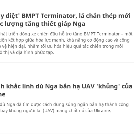
Ự
ủy diệt' BMPT Terminator, lá chắn thép mới
ực lượng tăng thiết giáp Nga
hát triển dòng xe chiến đấu hỗ trợ tăng BMPT Terminator – một
iện kết hợp giữa hỏa lực mạnh, khả năng cơ động cao và công
 vệ hiện đại, nhằm tối ưu hóa hiệu quả tác chiến trong môi
 thị và địa hình phức tạp.
Ự
h khắc lính dù Nga bắn hạ UAV 'khủng' của
ne
 dù Nga đã tìm được cách dùng súng ngắn bắn hạ thành công
bay không người lái (UAV) mang chất nổ của Ukraine.