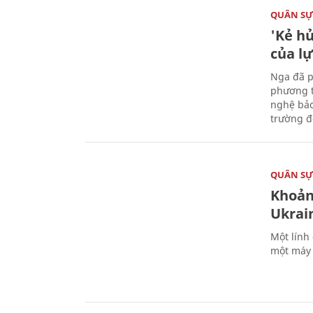
QUÂN S
'Kẻ h
của l
Nga đã p
phương t
nghệ bảo
trường đô
QUÂN S
Khoản
Ukrai
Một lính
một máy 