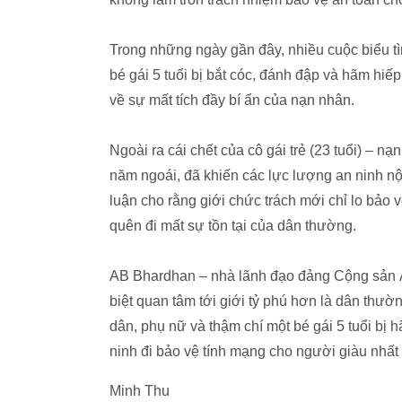
Trong những ngày gần đây, nhiều cuộc biểu tìn
bé gái 5 tuổi bị bắt cóc, đánh đập và hãm hiế
về sự mất tích đầy bí ẩn của nạn nhân.
Ngoài ra cái chết của cô gái trẻ (23 tuổi) – n
năm ngoái, đã khiến các lực lượng an ninh nội
luận cho rằng giới chức trách mới chỉ lo bảo
quên đi mất sự tồn tại của dân thường.
AB Bhardhan – nhà lãnh đạo đảng Cộng sản Ấ
biệt quan tâm tới giới tỷ phú hơn là dân thườ
dân, phụ nữ và thậm chí một bé gái 5 tuổi bị h
ninh đi bảo vệ tính mạng cho người giàu nhấ
Minh Thu