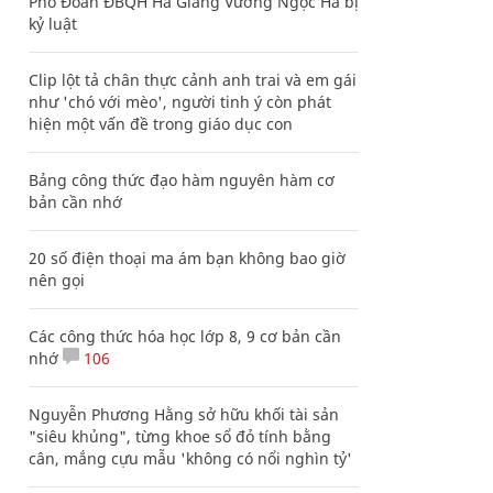
Phó Đoàn ĐBQH Hà Giang Vương Ngọc Hà bị
kỷ luật
Clip lột tả chân thực cảnh anh trai và em gái
như 'chó với mèo', người tinh ý còn phát
hiện một vấn đề trong giáo dục con
Bảng công thức đạo hàm nguyên hàm cơ
bản cần nhớ
20 số điện thoại ma ám bạn không bao giờ
nên gọi
Các công thức hóa học lớp 8, 9 cơ bản cần
nhớ
106
Nguyễn Phương Hằng sở hữu khối tài sản
"siêu khủng", từng khoe sổ đỏ tính bằng
cân, mắng cựu mẫu 'không có nổi nghìn tỷ'