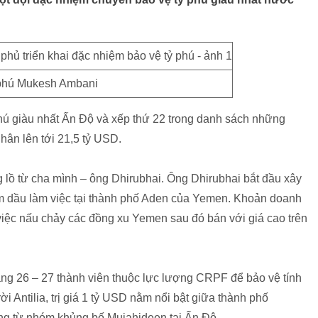
phú Mukesh Ambani
 giàu nhất Ấn Độ và xếp thứ 22 trong danh sách những
 nhân lên tới 21,5 tỷ USD.
 lồ từ cha mình – ông Dhirubhai. Ông Dhirubhai bắt đầu xây
m dầu làm việc tại thành phố Aden của Yemen. Khoản doanh
việc nấu chảy các đồng xu Yemen sau đó bán với giá cao trên
ảng 26 – 27 thành viên thuộc lực lượng CRPF để bảo vệ tính
i Antilia, trị giá 1 tỷ USD nằm nổi bật giữa thành phố
ng từ nhóm khủng bố Mujahideen tại Ấn Độ.