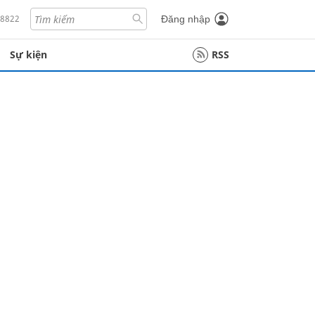
18822
Đăng nhập
Sự kiện
RSS