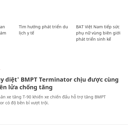
Lan
Tìm hướng phát triển du
BAT Việt Nam tiếp sức
Giám
lịch y tế
phụ nữ vùng biên giới
phát triển sinh kế
Ự
ủy diệt' BMPT Terminator chịu được cùng
tên lửa chống tăng
ân xe tăng T-90 khiến xe chiến đấu hỗ trợ tăng BMPT
r có độ bền bỉ vượt trội.