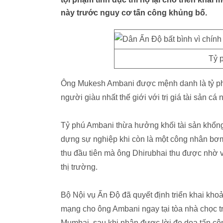
này trước nguy cơ tấn công khủng bố.
Tỷ 
Ông Mukesh Ambani được mệnh danh là tỷ phú
người giàu nhất thế giới với trị giá tài sản cá
Tỷ phú Ambani thừa hưởng khối tài sản khổng
dựng sự nghiệp khi còn là một công nhân bơ
thu đầu tiên mà ông Dhirubhai thu được nhờ 
thị trường.
Bộ Nội vụ Ấn Độ đã quyết định triển khai kho
mạng cho ông Ambani ngay tại tòa nhà chọc trờ
Mumbai, sau khi nhận được lời đe dọa tấn cô