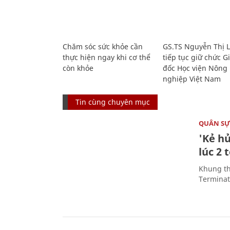
Chăm sóc sức khỏe cần
GS.TS Nguyễn Thị 
thực hiện ngay khi cơ thể
tiếp tục giữ chức 
còn khỏe
đốc Học viện Nông
nghiệp Việt Nam
Tin cùng chuyên mục
QUÂN S
'Kẻ h
lúc 2 
Khung th
Terminato