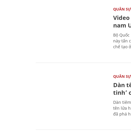
QUÂN S
Video
nam U
Bộ Quốc 
này tấn 
chế tạo 
QUÂN S
Dàn t
tinh’ 
Dàn tiêm
tên lửa 
đã phá h