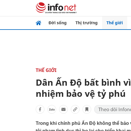
Đời sống
Thị trường
Thế giới
THẾ GIỚI
Dân Ấn Độ bất bình vì
nhiệm bảo vệ tỷ phú
Trong khi chính phủ Ấn Độ không thể bảo 
tội phạm tình dục thì họ lại cho triển kha