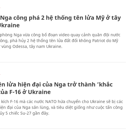
Ự
 Nga công phá 2 hệ thống tên lửa Mỹ ở tây
kraine
phòng Nga vừa công bố đoạn video quay cảnh quân đội nước
công, phá hủy 2 hệ thống tên lửa đất đối không Patriot do Mỹ
ở vùng Odessa, tây nam Ukraine.
Ự
ên lửa hiện đại của Nga trở thành ‘khắc
của F-16 ở Ukraine
 kích F-16 mà các nước NATO hứa chuyển cho Ukraine sẽ bị các
hiện đại của Nga săn lùng, và tiêu diệt giống như cuộc tấn công
ủy 5 chiếc Su-27 gần đây.