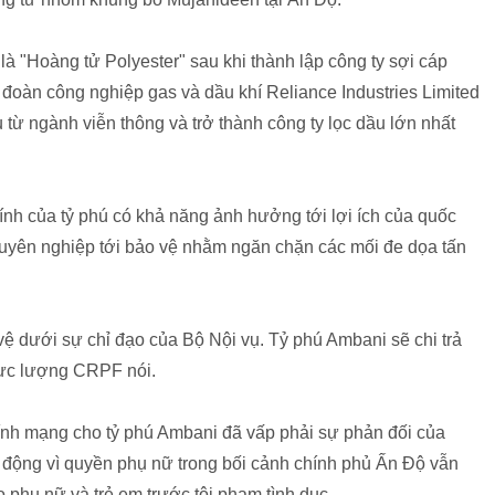
 "Hoàng tử Polyester" sau khi thành lập công ty sợi cáp
 đoàn công nghiệp gas và dầu khí Reliance Industries Limited
từ ngành viễn thông và trở thành công ty lọc dầu lớn nhất
hính của tỷ phú có khả năng ảnh hưởng tới lợi ích của quốc
huyên nghiệp tới bảo vệ nhằm ngăn chặn các mối đe dọa tấn
vệ dưới sự chỉ đạo của Bộ Nội vụ. Tỷ phú Ambani sẽ chi trả
lực lượng CRPF nói.
 tính mạng cho tỷ phú Ambani đã vấp phải sự phản đối của
t động vì quyền phụ nữ trong bối cảnh chính phủ Ấn Độ vẫn
 phụ nữ và trẻ em trước tội phạm tình dục.