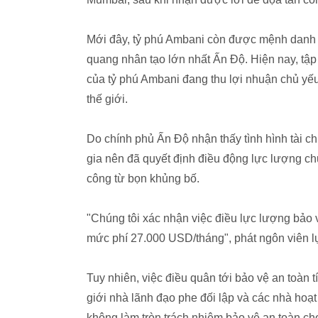
Mới đây, tỷ phú Ambani còn được mệnh danh là
quang nhân tạo lớn nhất Ấn Độ. Hiện nay, tập
của tỷ phú Ambani đang thu lợi nhuận chủ yếu 
thế giới.
Do chính phủ Ấn Độ nhận thấy tình hình tài c
gia nên đã quyết định điều động lực lượng c
công từ bọn khủng bố.
"Chúng tôi xác nhận việc điều lực lượng bảo 
mức phí 27.000 USD/tháng", phát ngôn viên 
Tuy nhiên, việc điều quân tới bảo vệ an toàn
giới nhà lãnh đạo phe đối lập và các nhà hoạ
không làm tròn trách nhiệm bảo vệ an toàn cho