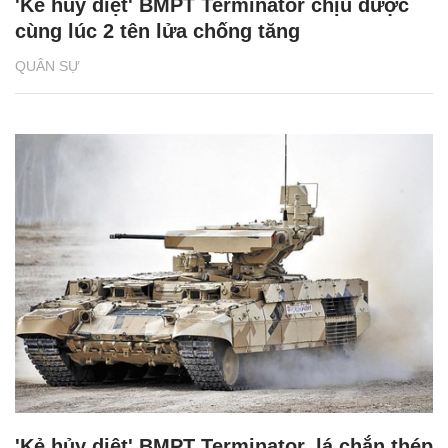
'Kẻ hủy diệt' BMPT Terminator chịu được
cùng lúc 2 tên lửa chống tăng
QUÂN SỰ
'Kẻ hủy diệt' BMPT Terminator, lá chắn thép