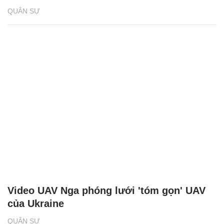
QUÂN SỰ
Video UAV Nga phóng lưới 'tóm gọn' UAV
của Ukraine
QUÂN SỰ