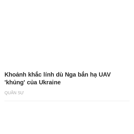
Khoảnh khắc lính dù Nga bắn hạ UAV
'khủng' của Ukraine
QUÂN SỰ