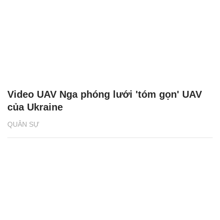
Video UAV Nga phóng lưới 'tóm gọn' UAV
của Ukraine
QUÂN SỰ