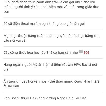
Clip lột tả chân thực cảnh anh trai và em gái như 'chó với
mèo', người tinh ý còn phát hiện một vấn đề trong giáo dục
con
20 số điện thoại ma ám bạn không bao giờ nên gọi
Mẹo học thuộc Bảng tuần hoàn nguyên tố hóa học bằng thơ,
câu nói vui vẻ
Các công thức hóa học lớp 8, 9 cơ bản cần nhớ
106
Hàng ngàn người Mỹ ân hận vì tiêm vắc xin HPV: Bác sĩ nói
gì?
Ấn tượng ngày hội văn hóa - thể thao mừng Quốc khánh 2/9
ở Hải Hậu
Phó Đoàn ĐBQH Hà Giang Vương Ngọc Hà bị kỷ luật