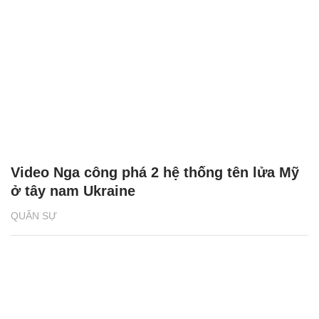
Video Nga công phá 2 hệ thống tên lửa Mỹ
ở tây nam Ukraine
QUÂN SỰ