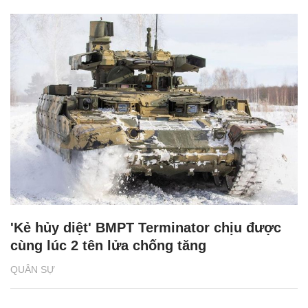
'Kẻ hủy diệt' BMPT Terminator chịu được
cùng lúc 2 tên lửa chống tăng
QUÂN SỰ