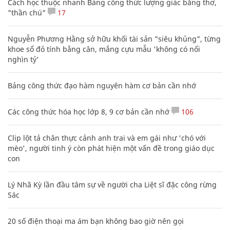
Cách học thuộc nhanh Bảng công thức lượng giác bằng thơ,
"thần chú"
17
Nguyễn Phương Hằng sở hữu khối tài sản "siêu khủng", từng
khoe sổ đỏ tính bằng cân, mắng cựu mẫu 'không có nổi
nghìn tỷ'
Bảng công thức đạo hàm nguyên hàm cơ bản cần nhớ
Các công thức hóa học lớp 8, 9 cơ bản cần nhớ
106
Clip lột tả chân thực cảnh anh trai và em gái như 'chó với
mèo', người tinh ý còn phát hiện một vấn đề trong giáo dục
con
Lý Nhã Kỳ lần đầu tâm sự về người cha Liệt sĩ đặc công rừng
Sác
20 số điện thoại ma ám bạn không bao giờ nên gọi