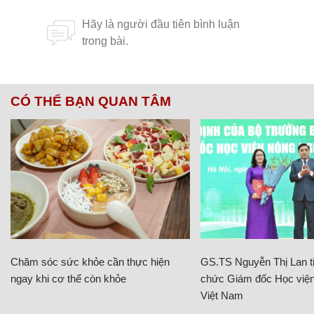
CÓ THỂ BẠN QUAN TÂM
Chăm sóc sức khỏe cần thực hiện
GS.TS Nguyễn Thị Lan ti
ngay khi cơ thể còn khỏe
chức Giám đốc Học viện
Việt Nam