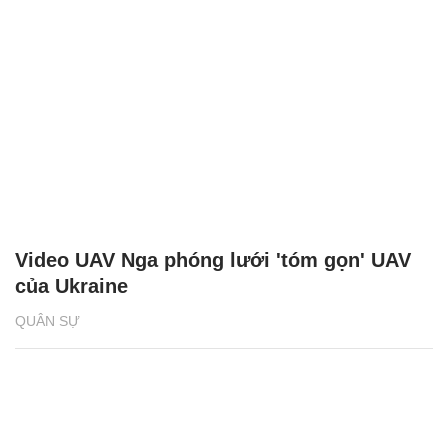
Video UAV Nga phóng lưới 'tóm gọn' UAV
của Ukraine
QUÂN SỰ