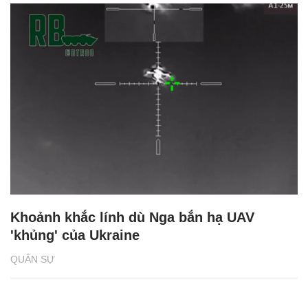
Khoảnh khắc lính dù Nga bắn hạ UAV
'khủng' của Ukraine
QUÂN SỰ