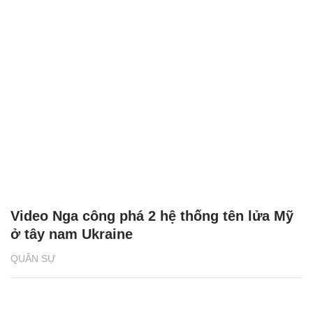
Video Nga công phá 2 hệ thống tên lửa Mỹ
ở tây nam Ukraine
QUÂN SỰ