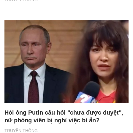
Hỏi ông Putin câu hỏi "chưa được duyệt",
nữ phóng viên bị nghỉ việc bí ẩn?
TRUYỀN THÔNG