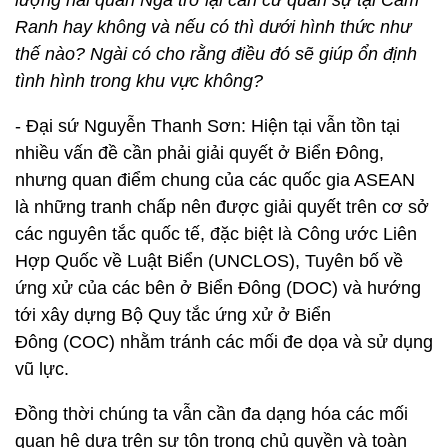
lượng hải quân Nga trở lại căn cứ quân sự tại Cam
Ranh hay không và nếu có thì dưới hình thức như
thế nào? Ngài có cho rằng điều đó sẽ giúp ổn định
tình hình trong khu vực không?
- Đại sứ Nguyễn Thanh Sơn: Hiện tại vẫn tồn tại
nhiều vấn đề cần phải giải quyết ở Biển Đông,
nhưng quan điểm chung của các quốc gia ASEAN
là những tranh chấp nên được giải quyết trên cơ sở
các nguyên tắc quốc tế, đặc biệt là Công ước Liên
Hợp Quốc về Luật Biển (UNCLOS), Tuyên bố về
ứng xử của các bên ở Biển Đông (DOC) và hướng
tới xây dựng Bộ Quy tắc ứng xử ở Biển
Đông (COC) nhằm tránh các mối đe dọa và sử dụng
vũ lực.
Đồng thời chúng ta vẫn cần đa dạng hóa các mối
quan hệ dựa trên sự tôn trọng chủ quyền và toàn