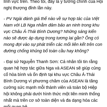
lĩnh vực trên. Theo tôi, đây là ý tưởng chính của Hội
nghị thượng đỉnh lần này.
-
PV Ngài đánh giá thế nào về sự hợp tác của Việt
Nam với LB Nga nhằm đảm bảo an ninh trong khu
vực Châu Á-Thái Bình Dương? Những sáng kiến
nào sẽ được áp dụng trong tương lai gần? Ông có
mong đợi vào sự phát triển các mối liên kết trên con
đường chống khủng bố toàn cầu hay không?
- Đại sứ Nguyễn Thanh Sơn: Cá nhân tôi tin rằng
quan hệ hợp tác giữa Nga và ASEAN sẽ giúp củng
cố hòa bình và ổn định tại khu vực Châu Á-Thái
Bình Dương vì phương châm của ASEAN là tăng
cường sức mạnh mỗi thành viên và toàn bộ Hiệp
hội không phải dưới hình thức một liên minh thống
nhất mà trên cơ sở toàn diện và đa dạng hóa các
mối quan hệ.