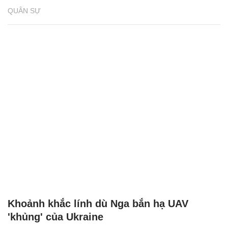
QUÂN SỰ
Khoảnh khắc lính dù Nga bắn hạ UAV
'khủng' của Ukraine