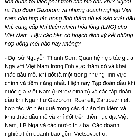
liên quan tới việc phát triển các mỏ dầu khí? Ngoài
ra Tập đoàn Gazprom và những doanh nghiệp Việt
Nam còn hợp tác trong lĩnh thăm dò và sản xuất dầu
khí, cung cấp khí thiên nhiên hóa lỏng (LNG) cho
Việt Nam. Liệu các bên có hoạch định ký kết những
hợp đồng mới nào hay không?
- Đại sứ Nguyễn Thanh Sơn: Quan hệ hợp tác giữa
Nga với Việt Nam trong lĩnh vực thăm dò và khai
thác dầu mỏ, khí đốt là một trong những lĩnh vực
chính và tiềm năng nhất. Hiện nay Tập đoàn dầu khí
quốc gia Việt Nam (PetroVietnam) và các tập đoàn
dầu khí Nga như Gazprom, Rosneft, Zarubezhneft
hợp tác rất hiệu quả trong các dự án tìm kiếm và
khai thác dầu mỏ và khí đốt trên thềm lục địa Việt
Nam, LB Nga và các nước thứ ba. Các doanh
nghiệp liên doanh bao gồm Vietsovpetro,