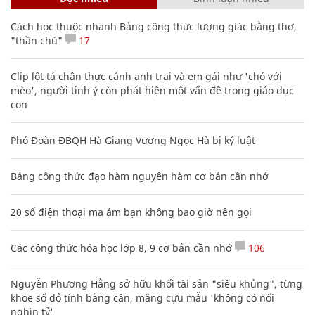
Cách học thuộc nhanh Bảng công thức lượng giác bằng thơ,
"thần chú"
17
Clip lột tả chân thực cảnh anh trai và em gái như 'chó với
mèo', người tinh ý còn phát hiện một vấn đề trong giáo dục
con
Phó Đoàn ĐBQH Hà Giang Vương Ngọc Hà bị kỷ luật
Bảng công thức đạo hàm nguyên hàm cơ bản cần nhớ
20 số điện thoại ma ám bạn không bao giờ nên gọi
Các công thức hóa học lớp 8, 9 cơ bản cần nhớ
106
Nguyễn Phương Hằng sở hữu khối tài sản "siêu khủng", từng
khoe sổ đỏ tính bằng cân, mắng cựu mẫu 'không có nổi
nghìn tỷ'