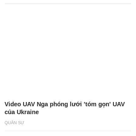
Video UAV Nga phóng lưới 'tóm gọn' UAV
của Ukraine
QUÂN SỰ