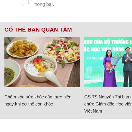
CÓ THỂ BẠN QUAN TÂM
Chăm sóc sức khỏe cần thực hiện
GS.TS Nguyễn Thị Lan ti
ngay khi cơ thể còn khỏe
chức Giám đốc Học viện
Việt Nam