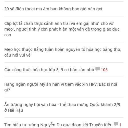
20 số điện thoại ma ám bạn không bao giờ nên gọi
Clip lột tả chân thực cảnh anh trai và em gái như 'chó với
mèo', người tinh ý còn phát hiện một vấn đề trong giáo dục
con
Mẹo học thuộc Bảng tuần hoàn nguyên tố hóa học bằng thơ,
câu nói vui vẻ
Các công thức hóa học lớp 8, 9 cơ bản cần nhớ
106
Hàng ngàn người Mỹ ân hận vì tiêm vắc xin HPV: Bác sĩ nói
gì?
Ấn tượng ngày hội văn hóa - thể thao mừng Quốc khánh 2/9
ở Hải Hậu
Tìm hiểu tư tưởng Nguyễn Du qua đoạn kết Truyện Kiều
1