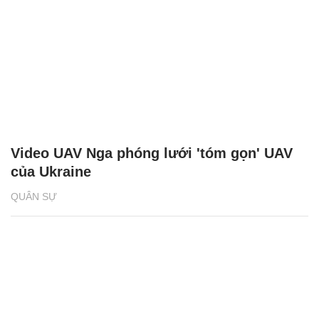
Video UAV Nga phóng lưới 'tóm gọn' UAV
của Ukraine
QUÂN SỰ