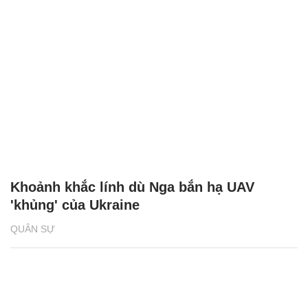
Khoảnh khắc lính dù Nga bắn hạ UAV
'khủng' của Ukraine
QUÂN SỰ