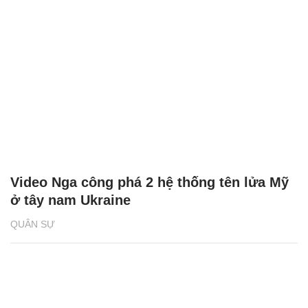
Video Nga công phá 2 hệ thống tên lửa Mỹ
ở tây nam Ukraine
QUÂN SỰ