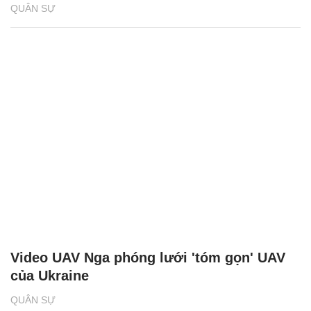
QUÂN SỰ
Video UAV Nga phóng lưới 'tóm gọn' UAV
của Ukraine
QUÂN SỰ