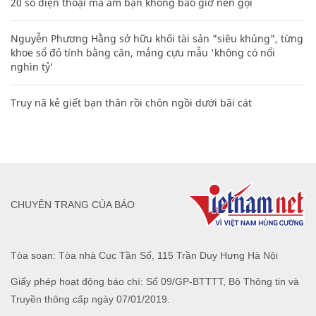
20 số điện thoại ma ám bạn không bao giờ nên gọi
Nguyễn Phương Hằng sở hữu khối tài sản "siêu khủng", từng
khoe sổ đỏ tính bằng cân, mắng cựu mẫu 'không có nổi
nghìn tỷ'
Truy nã kẻ giết bạn thân rồi chôn ngồi dưới bãi cát
CHUYÊN TRANG CỦA BÁO
Tòa soạn: Tòa nhà Cục Tần Số, 115 Trần Duy Hưng Hà Nội
Giấy phép hoạt động báo chí: Số 09/GP-BTTTT, Bộ Thông tin và
Truyền thông cấp ngày 07/01/2019.