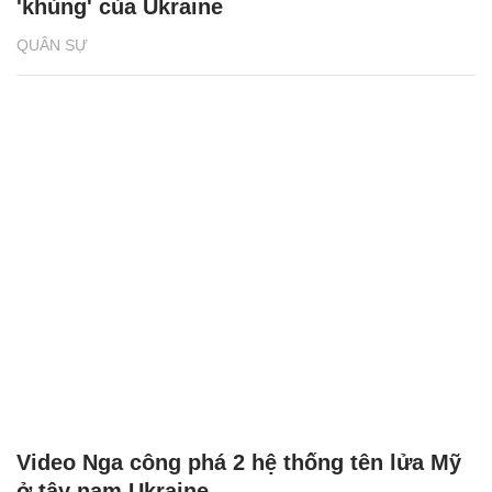
'khủng' của Ukraine
QUÂN SỰ
Video Nga công phá 2 hệ thống tên lửa Mỹ
ở tây nam Ukraine