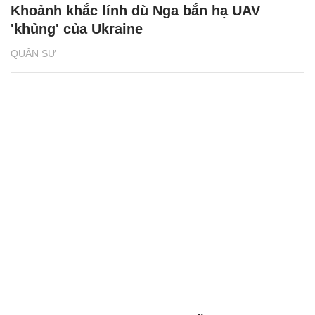
Khoảnh khắc lính dù Nga bắn hạ UAV
'khủng' của Ukraine
QUÂN SỰ