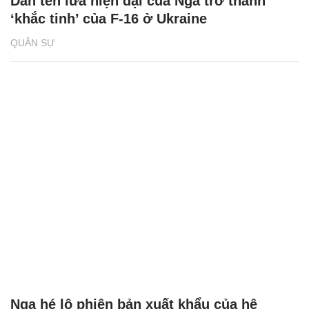
Dàn tên lửa hiện đại của Nga trở thành
‘khắc tinh’ của F-16 ở Ukraine
QUÂN SỰ
Nga hé lộ phiên bản xuất khẩu của hệ