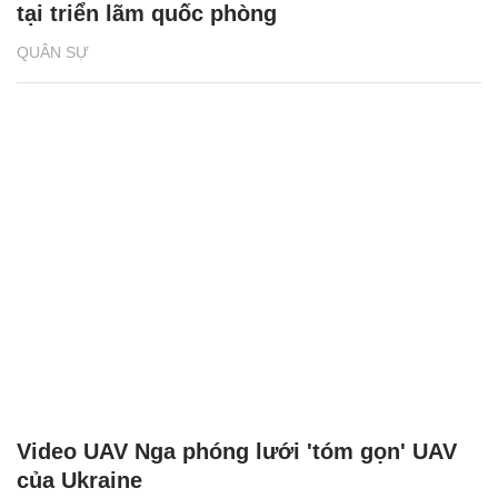
tại triển lãm quốc phòng
QUÂN SỰ
Video UAV Nga phóng lưới 'tóm gọn' UAV
của Ukraine