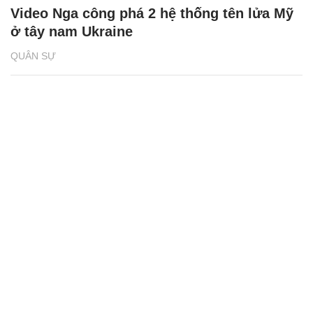
Video Nga công phá 2 hệ thống tên lửa Mỹ
ở tây nam Ukraine
QUÂN SỰ