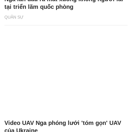
tại triển lãm quốc phòng
QUÂN SỰ
Video UAV Nga phóng lưới 'tóm gọn' UAV
của Ukraine