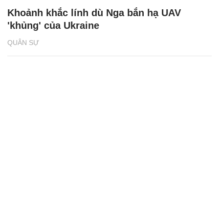
Khoảnh khắc lính dù Nga bắn hạ UAV
'khủng' của Ukraine
QUÂN SỰ