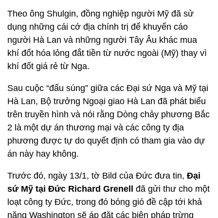
Theo ông Shulgin, đồng nghiệp người Mỹ đã sử
dụng những cái cớ địa chính trị để khuyến cáo
người Hà Lan và những người Tây Âu khác mua
khí đốt hóa lỏng đắt tiền từ nước ngoài (Mỹ) thay vì
khí đốt giá rẻ từ Nga.
Sau cuộc “đấu súng” giữa các Đại sứ Nga và Mỹ tại
Hà Lan, Bộ trưởng Ngoại giao Hà Lan đã phát biểu
trên truyền hình và nói rằng Dòng chảy phương Bắc
2 là một dự án thương mại và các công ty địa
phương được tự do quyết định có tham gia vào dự
án này hay không.
Trước đó, ngày 13/1, tờ Bild của Đức đưa tin,
Đại
sứ Mỹ tại Đức Richard Grenell
đã gửi thư cho một
loạt công ty Đức, trong đó bóng gió đề cập tới khả
năng Washington sẽ áp đặt các biện pháp trừng