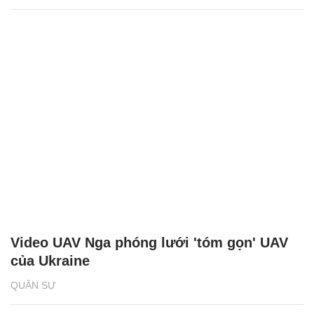
Video UAV Nga phóng lưới 'tóm gọn' UAV
của Ukraine
QUÂN SỰ