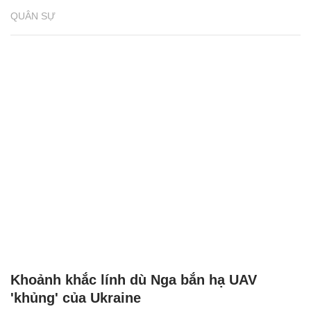
QUÂN SỰ
Khoảnh khắc lính dù Nga bắn hạ UAV
'khủng' của Ukraine