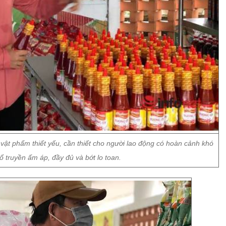
t phẩm thiết yếu, cần thiết cho người lao động có hoàn cảnh khó
 truyền ấm áp, đầy đủ và bớt lo toan.