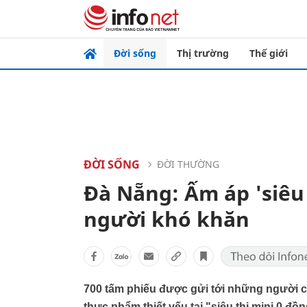
Đời sống
Thị trường
Thế giới
ĐỜI SỐNG
ĐỜI THƯỜNG
Đà Nẵng: Ấm áp 'siêu 
người khó khăn
700 tấm phiếu được gửi tới những người
thực phẩm thiết yếu tại "siêu thị mini 0 đ