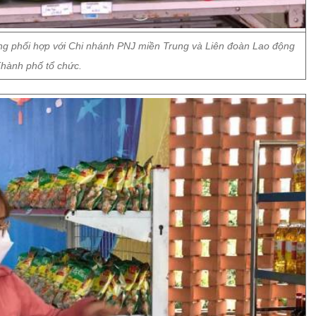
ẵng phối hợp với Chi nhánh PNJ miền Trung và Liên đoàn Lao động
hành phố tổ chức.