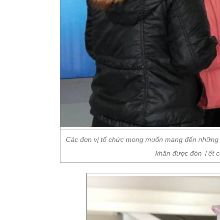
Các đơn vị tổ chức mong muốn mang đến những vậ
khăn được đón Tết cổ