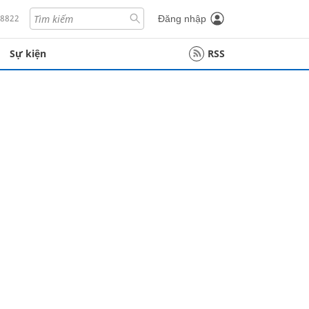
18822
Đăng nhập
Sự kiện
RSS