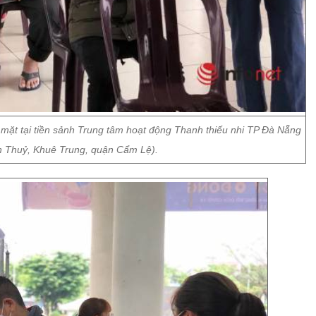
mặt tại tiền sảnh Trung tâm hoạt động Thanh thiếu nhi TP Đà Nẵng
n Thuỷ, Khuê Trung, quận Cẩm Lệ).