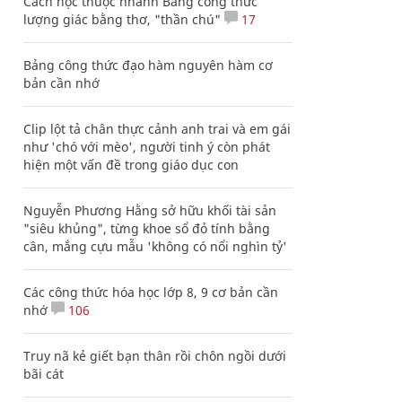
Cách học thuộc nhanh Bảng công thức
lượng giác bằng thơ, "thần chú"
17
Bảng công thức đạo hàm nguyên hàm cơ
bản cần nhớ
Clip lột tả chân thực cảnh anh trai và em gái
như 'chó với mèo', người tinh ý còn phát
hiện một vấn đề trong giáo dục con
Nguyễn Phương Hằng sở hữu khối tài sản
"siêu khủng", từng khoe sổ đỏ tính bằng
cân, mắng cựu mẫu 'không có nổi nghìn tỷ'
Các công thức hóa học lớp 8, 9 cơ bản cần
nhớ
106
Truy nã kẻ giết bạn thân rồi chôn ngồi dưới
bãi cát