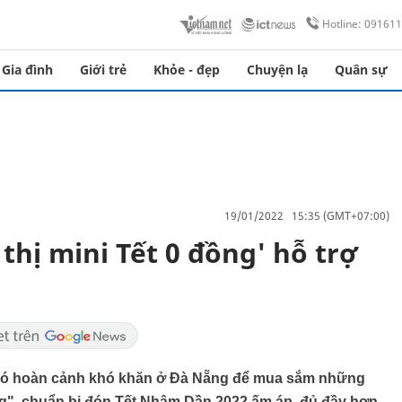
Hotline: 09161
Gia đình
Giới trẻ
Khỏe - đẹp
Chuyện lạ
Quân sự
19/01/2022 15:35 (GMT+07:00)
thị mini Tết 0 đồng' hỗ trợ
 có hoàn cảnh khó khăn ở Đà Nẵng để mua sắm những
ồng", chuẩn bị đón Tết Nhâm Dần 2022 ấm áp, đủ đầy hơn.