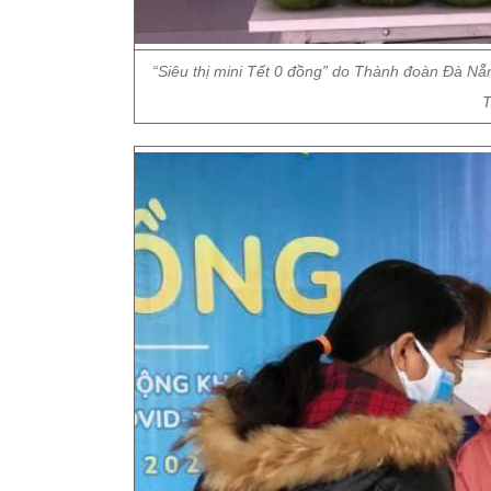
“Siêu thị mini Tết 0 đồng” do Thành đoàn Đà N
T