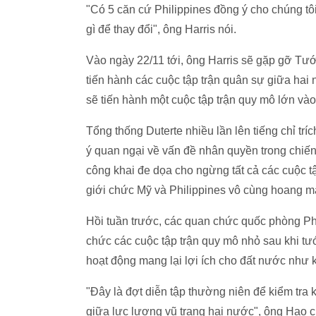
"Có 5 căn cứ Philippines đồng ý cho chúng tôi 
gì để thay đổi", ông Harris nói.
Vào ngày 22/11 tới, ông Harris sẽ gặp gỡ Tướn
tiến hành các cuộc tập trận quân sự giữa hai 
sẽ tiến hành một cuộc tập trận quy mô lớn v
Tổng thống Duterte nhiều lần lên tiếng chỉ t
ý quan ngại về vấn đề nhân quyền trong chiến 
công khai đe dọa cho ngừng tất cả các cuộc tậ
giới chức Mỹ và Philippines vô cùng hoang 
Hồi tuần trước, các quan chức quốc phòng Ph
chức các cuộc tập trận quy mô nhỏ sau khi tướ
hoạt động mang lại lợi ích cho đất nước như 
"Đây là đợt diễn tập thường niên để kiểm tra 
giữa lực lượng vũ trang hai nước", ông Hao c