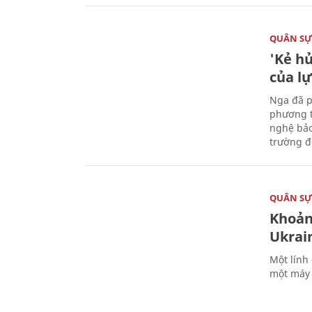
QUÂN S
'Kẻ h
của l
Nga đã p
phương t
nghệ bảo
trường đô
QUÂN S
Khoản
Ukrai
Một lính
một máy 