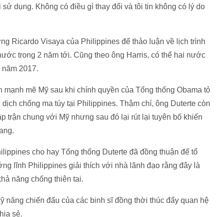
sử dụng. Không có điều gì thay đổi và tôi tin không có lý do
g Ricardo Visaya của Philippines để thảo luận về lịch trình
nước trong 2 năm tới. Cũng theo ông Harris, có thể hai nước
ào năm 2017.
rích mạnh mẽ Mỹ sau khi chính quyền của Tổng thống Obama tỏ
dịch chống ma túy tại Philippines. Thậm chí, ông Duterte còn
p trận chung với Mỹ nhưng sau đó lại rút lại tuyên bố khiến
mang.
ilippines cho hay Tổng thống Duterte đã đồng thuận để tổ
ng lĩnh Philippines giải thích với nhà lãnh đạo rằng đây là
khả năng chống thiên tai.
kỹ năng chiến đấu của các binh sĩ đồng thời thúc đẩy quan hệ
hia sẻ.