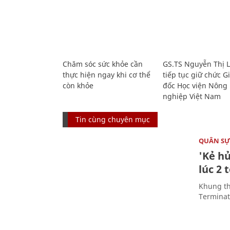
Chăm sóc sức khỏe cần
GS.TS Nguyễn Thị 
thực hiện ngay khi cơ thể
tiếp tục giữ chức 
còn khỏe
đốc Học viện Nông
nghiệp Việt Nam
Tin cùng chuyên mục
QUÂN S
'Kẻ h
lúc 2 
Khung th
Terminato