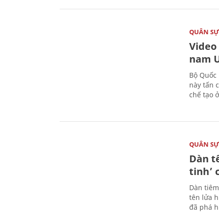
QUÂN S
Video
nam U
Bộ Quốc 
này tấn 
chế tạo 
QUÂN S
Dàn t
tinh’ 
Dàn tiêm
tên lửa 
đã phá h