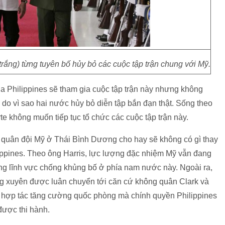
rắng) từng tuyên bố hủy bỏ các cuộc tập trận chung với Mỹ.
a Philippines sẽ tham gia cuộc tập trận này nhưng không
 do vì sao hai nước hủy bỏ diễn tập bắn đạn thật. Sống theo
e không muốn tiếp tục tổ chức các cuộc tập trận này.
h quân đội Mỹ ở Thái Bình Dương cho hay sẽ không có gì thay
ippines. Theo ông Harris, lực lượng đặc nhiệm Mỹ vẫn đang
ong lĩnh vực chống khủng bố ở phía nam nước này. Ngoài ra,
g xuyên được luân chuyển tới căn cứ không quân Clark và
 hợp tác tăng cường quốc phòng mà chính quyền Philippines
 được thi hành.