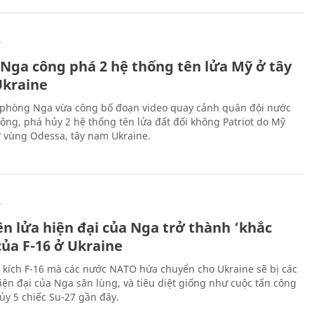
Ự
 Nga công phá 2 hệ thống tên lửa Mỹ ở tây
kraine
phòng Nga vừa công bố đoạn video quay cảnh quân đội nước
công, phá hủy 2 hệ thống tên lửa đất đối không Patriot do Mỹ
ở vùng Odessa, tây nam Ukraine.
Ự
ên lửa hiện đại của Nga trở thành ‘khắc
của F-16 ở Ukraine
 kích F-16 mà các nước NATO hứa chuyển cho Ukraine sẽ bị các
hiện đại của Nga săn lùng, và tiêu diệt giống như cuộc tấn công
ủy 5 chiếc Su-27 gần đây.