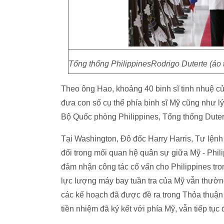
Tổng thống PhilippinesRodrigo Duterte (áo t
Theo ông Hao, khoảng 40 binh sĩ tinh nhuệ củ
đưa con số cụ thể phía binh sĩ Mỹ cũng như lý
Bộ Quốc phòng Philippines, Tổng thống Dutert
Tại Washington, Đô đốc Harry Harris, Tư lện
đổi trong mối quan hệ quân sự giữa Mỹ - Phil
đảm nhận công tác cố vấn cho Philippines tr
lực lượng máy bay tuần tra của Mỹ vẫn thườn
các kế hoạch đã được đề ra trong Thỏa thuận
tiền nhiệm đã ký kết với phía Mỹ, vẫn tiếp tục