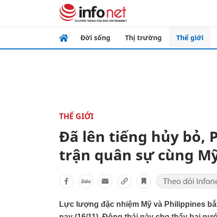
Đời sống
Thị trường
Thế giới
THẾ GIỚI
Đã lên tiếng hủy bỏ, 
trận quân sự cùng M
Lực lượng đặc nhiệm Mỹ và Philippines bắ
nay (16/11). Động thái này cho thấy hai nư