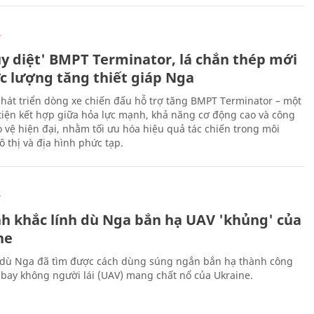
Ự
ủy diệt' BMPT Terminator, lá chắn thép mới
ực lượng tăng thiết giáp Nga
hát triển dòng xe chiến đấu hỗ trợ tăng BMPT Terminator – một
iện kết hợp giữa hỏa lực mạnh, khả năng cơ động cao và công
 vệ hiện đại, nhằm tối ưu hóa hiệu quả tác chiến trong môi
 thị và địa hình phức tạp.
Ự
h khắc lính dù Nga bắn hạ UAV 'khủng' của
ne
 dù Nga đã tìm được cách dùng súng ngắn bắn hạ thành công
bay không người lái (UAV) mang chất nổ của Ukraine.