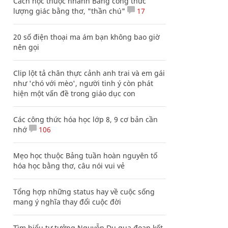
Cách học thuộc nhanh Bảng công thức
lượng giác bằng thơ, "thần chú"
17
20 số điện thoại ma ám bạn không bao giờ
nên gọi
Clip lột tả chân thực cảnh anh trai và em gái
như 'chó với mèo', người tinh ý còn phát
hiện một vấn đề trong giáo dục con
Các công thức hóa học lớp 8, 9 cơ bản cần
nhớ
106
Mẹo học thuộc Bảng tuần hoàn nguyên tố
hóa học bằng thơ, câu nói vui vẻ
Tổng hợp những status hay về cuộc sống
mang ý nghĩa thay đổi cuộc đời
Tìm hiểu tư tưởng Nguyễn Du qua đoạn kết