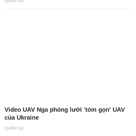
QUÂN SỰ
Video UAV Nga phóng lưới 'tóm gọn' UAV
của Ukraine
QUÂN SỰ