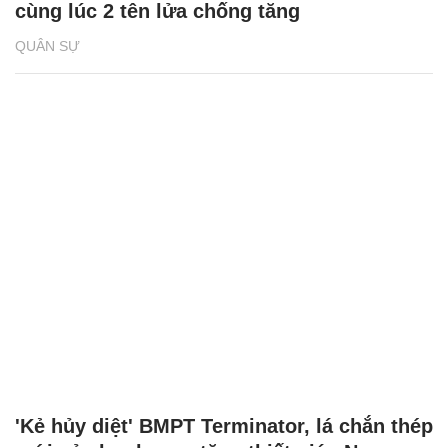
cùng lúc 2 tên lửa chống tăng
QUÂN SỰ
'Kẻ hủy diệt' BMPT Terminator, lá chắn thép