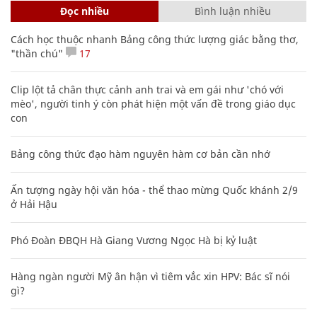
Đọc nhiều
Bình luận nhiều
Cách học thuộc nhanh Bảng công thức lượng giác bằng thơ,
"thần chú"
17
Clip lột tả chân thực cảnh anh trai và em gái như 'chó với
mèo', người tinh ý còn phát hiện một vấn đề trong giáo dục
con
Bảng công thức đạo hàm nguyên hàm cơ bản cần nhớ
Ấn tượng ngày hội văn hóa - thể thao mừng Quốc khánh 2/9
ở Hải Hậu
Phó Đoàn ĐBQH Hà Giang Vương Ngọc Hà bị kỷ luật
Hàng ngàn người Mỹ ân hận vì tiêm vắc xin HPV: Bác sĩ nói
gì?