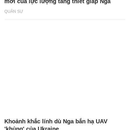
mới của lực lượng tăng thiết giáp Nga
QUÂN SỰ
Khoảnh khắc lính dù Nga bắn hạ UAV
'khủng' của Ukraine