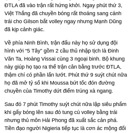
ĐTLA đã vào trận rất hứng khởi. Ngay phút thứ 3,
Việt Thắng đã chuyền bóng rất thoáng sang cánh
trái cho Gilson bắt volley ngay nhưng Mạnh Dũng
đã kịp cảnh giác.
Về phía Ninh Bình, trận đấu này họ sử dụng đội
hình với “5 Tây” gồm 2 cầu thủ nhập tịch là Đinh
Văn Ta, Hoàng Vissai cùng 3 ngoại binh. Bộ khung
này giúp họ tạo ra thế trận cân bằng trước ĐTLA,
thậm chí có phần lấn lướt. Phút thứ 9 suýt chút nữa
họ đã mở tỷ số khi Moussa bứt tốc đón đường
chuyền của Timothy dứt điểm trúng xà ngang.
Sau đó 7 phút Timothy suýt chút nữa lập siêu phẩm
khi gẩy bóng lên sau đó tung cú volley bằng trái
nhưng thủ môn Hải Phong đã xuất sắc cản phá.
Tiền đạo người Nigieria tiếp tục là cơn ác mộng đối