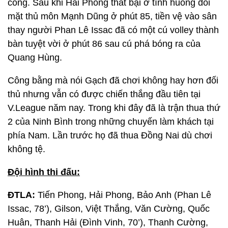
công. Sau khi Hải Phong thất bại ở tình huống đối
mặt thủ môn Mạnh Dũng ở phút 85, tiền vệ vào sân
thay người Phan Lê Issac đã có một cú volley thành
bàn tuyệt vời ở phút 86 sau cú phá bóng ra của
Quang Hùng.
Công bằng mà nói Gạch đã chơi không hay hơn đối
thủ nhưng vẫn có được chiến thắng đầu tiên tại
V.League năm nay. Trong khi đây đã là trận thua thứ
2 của Ninh Bình trong những chuyến làm khách tại
phía Nam. Lần trước họ đã thua Đồng Nai dù chơi
không tệ.
Đội hình thi đấu:
ĐTLA:
Tiến Phong, Hải Phong, Bảo Anh (Phan Lê
Issac, 78’), Gilson, Việt Thắng, Văn Cường, Quốc
Huân, Thanh Hải (Đình Vinh, 70’), Thanh Cường,