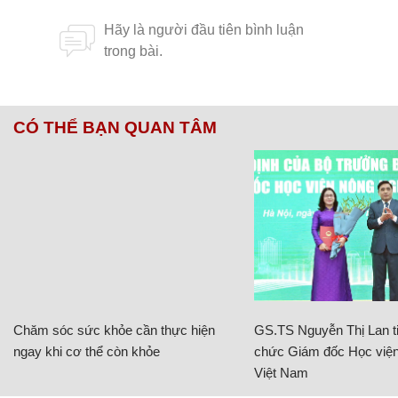
CÓ THỂ BẠN QUAN TÂM
Chăm sóc sức khỏe cần thực hiện
GS.TS Nguyễn Thị Lan ti
ngay khi cơ thể còn khỏe
chức Giám đốc Học viện
Việt Nam