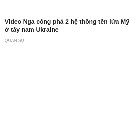
Video Nga công phá 2 hệ thống tên lửa Mỹ
ở tây nam Ukraine
QUÂN SỰ