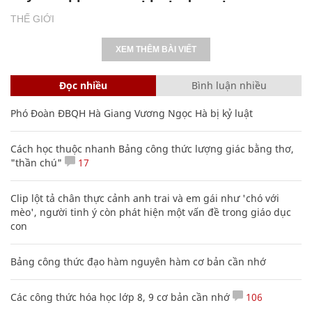
THẾ GIỚI
XEM THÊM BÀI VIẾT
Đọc nhiều
Bình luận nhiều
Phó Đoàn ĐBQH Hà Giang Vương Ngọc Hà bị kỷ luật
Cách học thuộc nhanh Bảng công thức lượng giác bằng thơ,
"thần chú"
17
Clip lột tả chân thực cảnh anh trai và em gái như 'chó với
mèo', người tinh ý còn phát hiện một vấn đề trong giáo dục
con
Bảng công thức đạo hàm nguyên hàm cơ bản cần nhớ
Các công thức hóa học lớp 8, 9 cơ bản cần nhớ
106