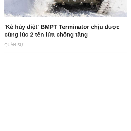
'Kẻ hủy diệt' BMPT Terminator chịu được
cùng lúc 2 tên lửa chống tăng
QUÂN SỰ