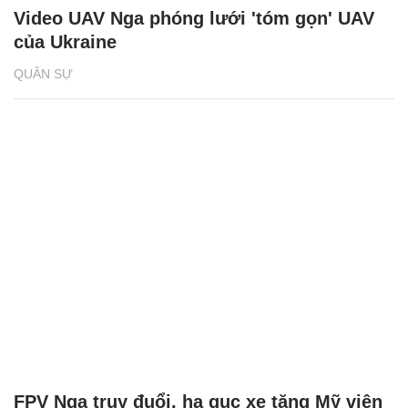
Video UAV Nga phóng lưới 'tóm gọn' UAV
của Ukraine
QUÂN SỰ
FPV Nga truy đuổi, hạ gục xe tăng Mỹ viện