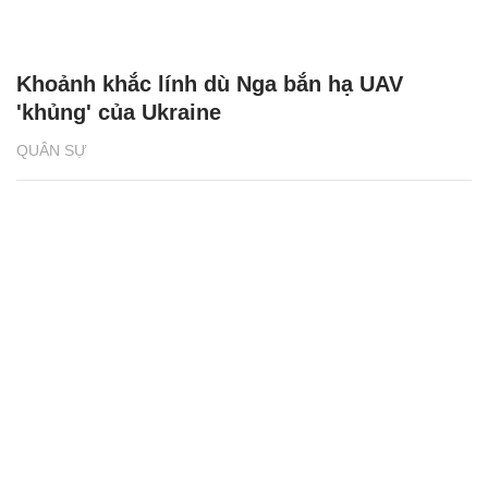
Khoảnh khắc lính dù Nga bắn hạ UAV
'khủng' của Ukraine
QUÂN SỰ