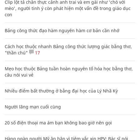
Clip lột tả chân thực cảnh anh trai và em gái như 'chó với
mèo', người tinh ý còn phát hiện một vấn đề trong giáo dục
con
Bảng công thức đạo hàm nguyên hàm cơ bản cần nhớ
Cách học thuộc nhanh Bảng công thức lượng giác bằng thơ,
"thần chú"
17
Mẹo học thuộc Bảng tuần hoàn nguyên tố hóa học bằng thơ,
câu nói vui vẻ
Nhiều điểm bất thường ở bằng đại học của Lý Nhã Kỳ
Người lãng mạn cuối cùng
20 số điện thoại ma ám bạn không bao giờ nên gọi
Hàng ngàn người Mỹ ân hận vì tiêm vắc xin HPV: Bác sĩ nói