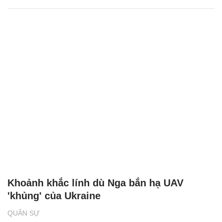
Khoảnh khắc lính dù Nga bắn hạ UAV
'khủng' của Ukraine
QUÂN SỰ