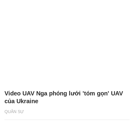
Video UAV Nga phóng lưới 'tóm gọn' UAV
của Ukraine
QUÂN SỰ