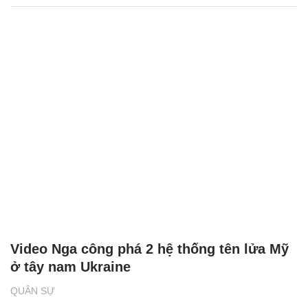
Video Nga công phá 2 hệ thống tên lửa Mỹ
ở tây nam Ukraine
QUÂN SỰ