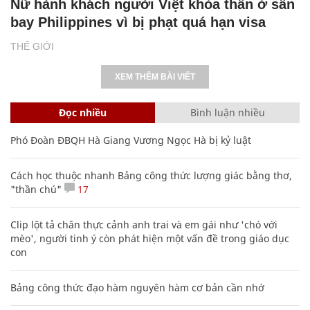
Nữ hành khách người Việt khỏa thân ở sân
bay Philippines vì bị phạt quá hạn visa
THẾ GIỚI
XEM THÊM BÀI VIẾT
Đọc nhiều
Bình luận nhiều
Phó Đoàn ĐBQH Hà Giang Vương Ngọc Hà bị kỷ luật
Cách học thuộc nhanh Bảng công thức lượng giác bằng thơ,
"thần chú"
17
Clip lột tả chân thực cảnh anh trai và em gái như 'chó với
mèo', người tinh ý còn phát hiện một vấn đề trong giáo dục
con
Bảng công thức đạo hàm nguyên hàm cơ bản cần nhớ