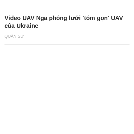
Video UAV Nga phóng lưới 'tóm gọn' UAV
của Ukraine
QUÂN SỰ