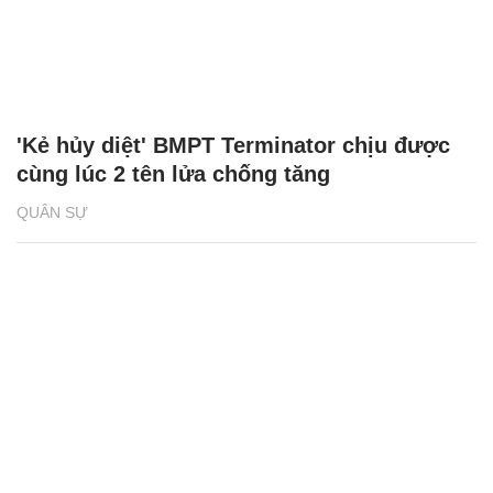
'Kẻ hủy diệt' BMPT Terminator chịu được
cùng lúc 2 tên lửa chống tăng
QUÂN SỰ