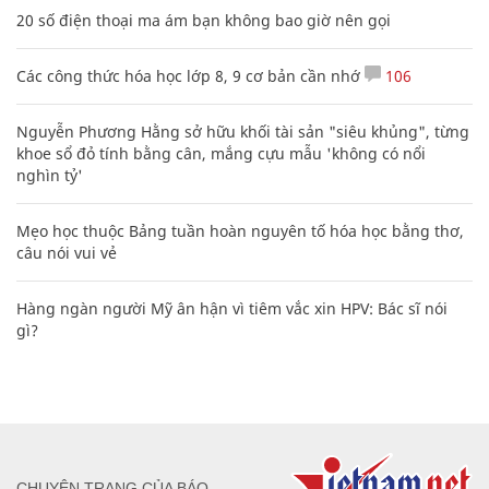
20 số điện thoại ma ám bạn không bao giờ nên gọi
Các công thức hóa học lớp 8, 9 cơ bản cần nhớ
106
Nguyễn Phương Hằng sở hữu khối tài sản "siêu khủng", từng
khoe sổ đỏ tính bằng cân, mắng cựu mẫu 'không có nổi
nghìn tỷ'
Mẹo học thuộc Bảng tuần hoàn nguyên tố hóa học bằng thơ,
câu nói vui vẻ
Hàng ngàn người Mỹ ân hận vì tiêm vắc xin HPV: Bác sĩ nói
gì?
CHUYÊN TRANG CỦA BÁO