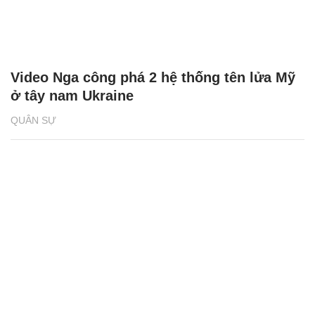
Video Nga công phá 2 hệ thống tên lửa Mỹ
ở tây nam Ukraine
QUÂN SỰ