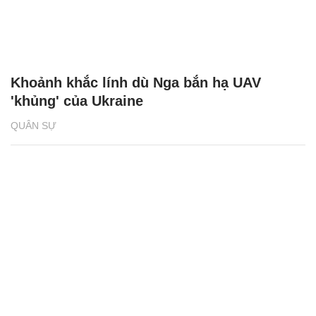
Khoảnh khắc lính dù Nga bắn hạ UAV
'khủng' của Ukraine
QUÂN SỰ