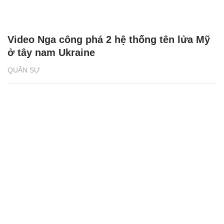
Video Nga công phá 2 hệ thống tên lửa Mỹ
ở tây nam Ukraine
QUÂN SỰ