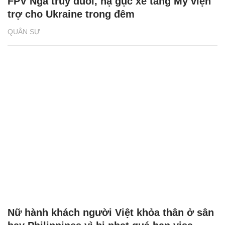
FPV Nga truy đuổi, hạ gục xe tăng Mỹ viện
trợ cho Ukraine trong đêm
QUÂN SỰ
Nữ hành khách người Việt khỏa thân ở sân