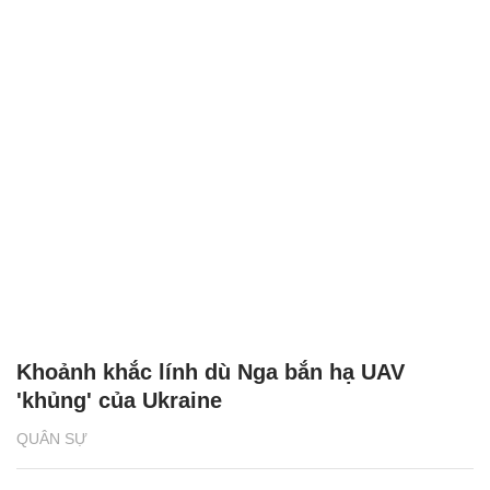
Khoảnh khắc lính dù Nga bắn hạ UAV
'khủng' của Ukraine
QUÂN SỰ