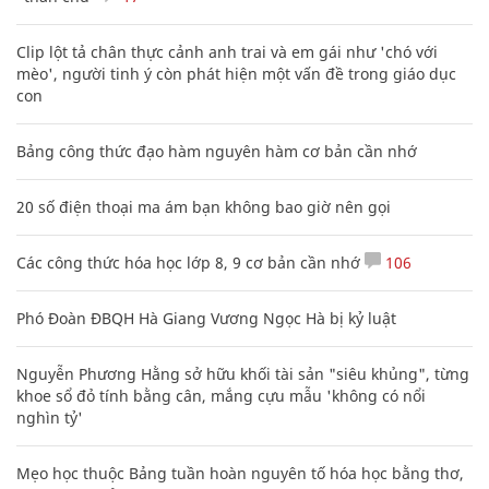
Clip lột tả chân thực cảnh anh trai và em gái như 'chó với
mèo', người tinh ý còn phát hiện một vấn đề trong giáo dục
con
Bảng công thức đạo hàm nguyên hàm cơ bản cần nhớ
20 số điện thoại ma ám bạn không bao giờ nên gọi
Các công thức hóa học lớp 8, 9 cơ bản cần nhớ
106
Phó Đoàn ĐBQH Hà Giang Vương Ngọc Hà bị kỷ luật
Nguyễn Phương Hằng sở hữu khối tài sản "siêu khủng", từng
khoe sổ đỏ tính bằng cân, mắng cựu mẫu 'không có nổi
nghìn tỷ'
Mẹo học thuộc Bảng tuần hoàn nguyên tố hóa học bằng thơ,