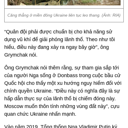
Căng thẳng ở miền đông Ukraine liên tục leo thang. (Ảnh: RIA)
“Quân đội phải được chuẩn bị cho khả năng sử
dụng vũ khí để giải phóng lãnh thổ. Theo như tôi
hiểu, điều này đang xảy ra ngay bây giờ”, ông
Grymchak nói.
Ông Grymchak nói thêm rằng, sự tham gia sắp tới
của người Nga sống ở Donbass trong cuộc bầu cử
Quốc hội cho thấy một xu hướng nguy hiểm đối với
chính quyền Ukraine. “Điều này có nghĩa đây là sự
hấp dẫn thực sự của lãnh thổ bị chiếm đóng này.
Moscow muốn thôn tính những vùng đất này”, cựu
quan chức Ukraine nhấn mạnh.
Vào năm 2019, Tổng thống Nga Vladimir Putin ký