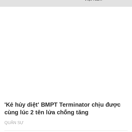
'Kẻ hủy diệt' BMPT Terminator chịu được
cùng lúc 2 tên lửa chống tăng
QUÂN SỰ