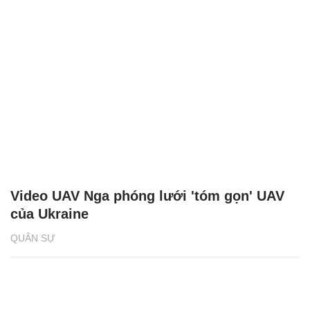
Video UAV Nga phóng lưới 'tóm gọn' UAV
của Ukraine
QUÂN SỰ