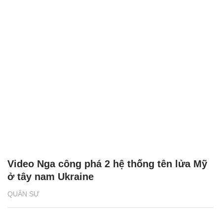
Video Nga công phá 2 hệ thống tên lửa Mỹ
ở tây nam Ukraine
QUÂN SỰ