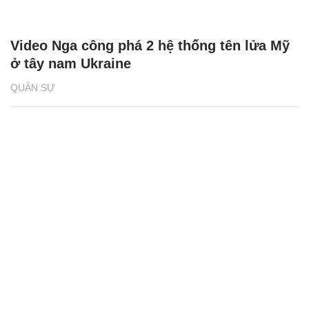
Video Nga công phá 2 hệ thống tên lửa Mỹ
ở tây nam Ukraine
QUÂN SỰ