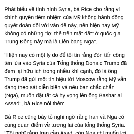
Phát biểu về tình hình Syria, bà Rice cho rằng vì
chính quyền tiềm nhiệm của Mỹ không hành động
quyết đoán đối với vấn đề này, nên hiện nay Mỹ
không có những "lợi thế trên mặt đất" ở quốc gia
Trung Đông này mà là Liên bang Nga".
"Hiện nay có một lý do để tôi tin rằng đòn tấn công
tên lửa vào Syria của Tổng thống Donald Trump đã
đem lại hữu ích trong nhiều khí cạnh, đó là ông
Trump đã gửi một tín hiệu tới Moscow rằng Mỹ vẫn
đang theo sát diễn biến và nếu bạn chắc chắn
(Nga), muốn đặt tất cả hy vọng lên ông Bashar al-
Assad", bà Rice nói thêm.
Bà Rice cũng bày tỏ nghi ngờ rằng Iran và Nga có
cùng quan điểm về tương lai của tổng thống Syria.
"Tôi nghĩ rằng Iran cần Asad, còn Nga chỉ muốn lợi