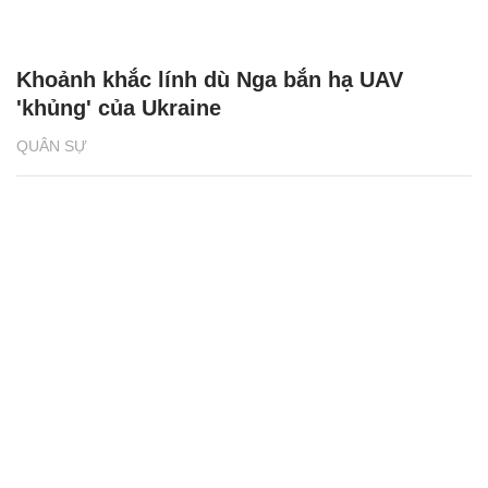
Khoảnh khắc lính dù Nga bắn hạ UAV
'khủng' của Ukraine
QUÂN SỰ