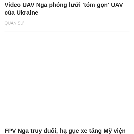
Video UAV Nga phóng lưới 'tóm gọn' UAV
của Ukraine
QUÂN SỰ
FPV Nga truy đuổi, hạ gục xe tăng Mỹ viện