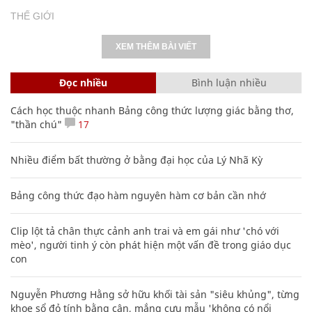
THẾ GIỚI
XEM THÊM BÀI VIẾT
Đọc nhiều
Bình luận nhiều
Cách học thuộc nhanh Bảng công thức lượng giác bằng thơ,
"thần chú"
17
Nhiều điểm bất thường ở bằng đại học của Lý Nhã Kỳ
Bảng công thức đạo hàm nguyên hàm cơ bản cần nhớ
Clip lột tả chân thực cảnh anh trai và em gái như 'chó với
mèo', người tinh ý còn phát hiện một vấn đề trong giáo dục
con
Nguyễn Phương Hằng sở hữu khối tài sản "siêu khủng", từng
khoe sổ đỏ tính bằng cân, mắng cựu mẫu 'không có nổi