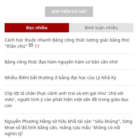
XEM THÊM BÀI VIẾT
Đọc nhiều
Bình luận nhiều
Cách học thuộc nhanh Bảng công thức lượng giác bằng thơ,
"thần chú"
17
Bảng công thức đạo hàm nguyên hàm cơ bản cần nhớ
Nhiều điểm bất thường ở bằng đại học của Lý Nhã Kỳ
Clip lột tả chân thực cảnh anh trai và em gái như 'chó với
mèo', người tinh ý còn phát hiện một vấn đề trong giáo dục
con
Nguyễn Phương Hằng sở hữu khối tài sản "siêu khủng", từng
khoe sổ đỏ tính bằng cân, mắng cựu mẫu 'không có nổi
nghìn tỷ'