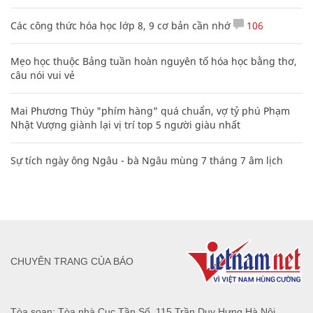
Các công thức hóa học lớp 8, 9 cơ bản cần nhớ
106
Mẹo học thuộc Bảng tuần hoàn nguyên tố hóa học bằng thơ,
câu nói vui vẻ
Mai Phương Thúy "phím hàng" quá chuẩn, vợ tỷ phú Phạm
Nhật Vượng giành lại vị trí top 5 người giàu nhất
Sự tích ngày ông Ngâu - bà Ngâu mùng 7 tháng 7 âm lịch
CHUYÊN TRANG CỦA BÁO
Tòa soạn: Tòa nhà Cục Tần Số, 115 Trần Duy Hưng Hà Nội