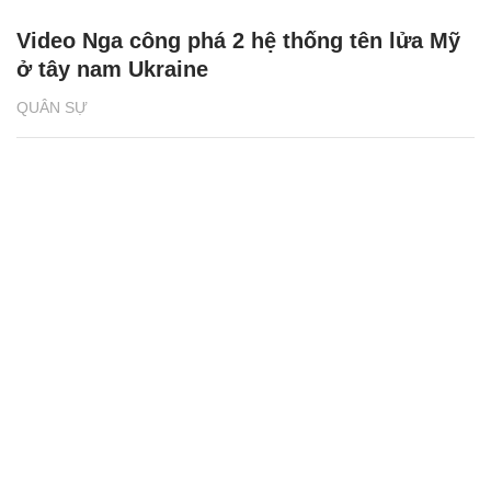
Video Nga công phá 2 hệ thống tên lửa Mỹ
ở tây nam Ukraine
QUÂN SỰ