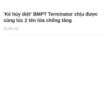
'Kẻ hủy diệt' BMPT Terminator chịu được
cùng lúc 2 tên lửa chống tăng
QUÂN SỰ