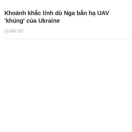
Khoảnh khắc lính dù Nga bắn hạ UAV
'khủng' của Ukraine
QUÂN SỰ