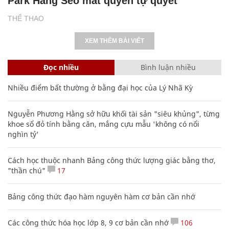
Park Hang Seo mất quyền tự quyết
THỂ THAO
XEM THÊM BÀI VIẾT
Đọc nhiều
Bình luận nhiều
Nhiều điểm bất thường ở bằng đại học của Lý Nhã Kỳ
Nguyễn Phương Hằng sở hữu khối tài sản "siêu khủng", từng
khoe sổ đỏ tính bằng cân, mắng cựu mẫu 'không có nổi
nghìn tỷ'
Cách học thuộc nhanh Bảng công thức lượng giác bằng thơ,
"thần chú"
17
Bảng công thức đạo hàm nguyên hàm cơ bản cần nhớ
Các công thức hóa học lớp 8, 9 cơ bản cần nhớ
106