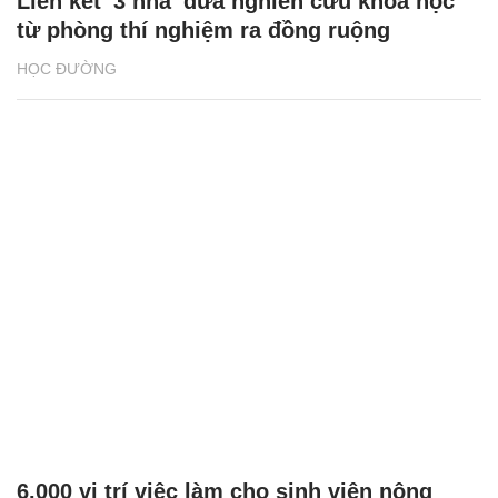
Liên kết '3 nhà' đưa nghiên cứu khoa học
từ phòng thí nghiệm ra đồng ruộng
HỌC ĐƯỜNG
6.000 vị trí việc làm cho sinh viên nông