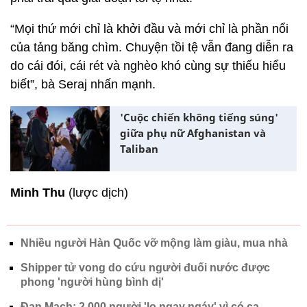
“Mọi thứ mới chỉ là khởi đầu và mới chỉ là phần nổi
của tảng băng chìm. Chuyện tồi tệ vẫn đang diễn ra
do cái đói, cái rét và nghèo khó cùng sự thiếu hiểu
biết”, bà Seraj nhấn mạnh.
'Cuộc chiến không tiếng súng'
giữa phụ nữ Afghanistan và
Taliban
Minh Thu
(lược dịch)
Nhiều người Hàn Quốc vỡ mộng làm giàu, mua nhà
Shipper tử vong do cứu người đuối nước được
phong 'người hùng bình dị'
Đan Mạch: 2.000 người 'lo ngay ngáy' vì có ca