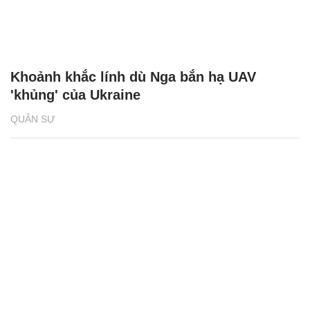
Khoảnh khắc lính dù Nga bắn hạ UAV
'khủng' của Ukraine
QUÂN SỰ