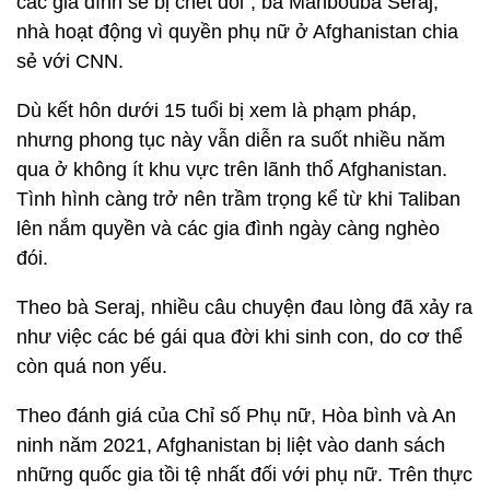
các gia đình sẽ bị chết đói”, bà Mahbouba Seraj,
nhà hoạt động vì quyền phụ nữ ở Afghanistan chia
sẻ với CNN.
Dù kết hôn dưới 15 tuổi bị xem là phạm pháp,
nhưng phong tục này vẫn diễn ra suốt nhiều năm
qua ở không ít khu vực trên lãnh thổ Afghanistan.
Tình hình càng trở nên trầm trọng kể từ khi Taliban
lên nắm quyền và các gia đình ngày càng nghèo
đói.
Theo bà Seraj, nhiều câu chuyện đau lòng đã xảy ra
như việc các bé gái qua đời khi sinh con, do cơ thể
còn quá non yếu.
Theo đánh giá của Chỉ số Phụ nữ, Hòa bình và An
ninh năm 2021, Afghanistan bị liệt vào danh sách
những quốc gia tồi tệ nhất đối với phụ nữ. Trên thực