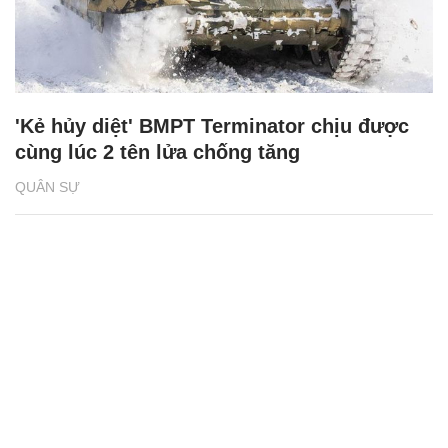
'Kẻ hủy diệt' BMPT Terminator chịu được
cùng lúc 2 tên lửa chống tăng
QUÂN SỰ