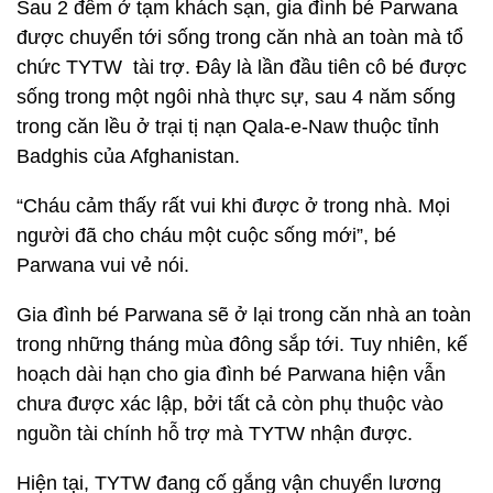
Sau 2 đêm ở tạm khách sạn, gia đình bé Parwana
được chuyển tới sống trong căn nhà an toàn mà tổ
chức TYTW tài trợ. Đây là lần đầu tiên cô bé được
sống trong một ngôi nhà thực sự, sau 4 năm sống
trong căn lều ở trại tị nạn Qala-e-Naw thuộc tỉnh
Badghis của Afghanistan.
“Cháu cảm thấy rất vui khi được ở trong nhà. Mọi
người đã cho cháu một cuộc sống mới”, bé
Parwana vui vẻ nói.
Gia đình bé Parwana sẽ ở lại trong căn nhà an toàn
trong những tháng mùa đông sắp tới. Tuy nhiên, kế
hoạch dài hạn cho gia đình bé Parwana hiện vẫn
chưa được xác lập, bởi tất cả còn phụ thuộc vào
nguồn tài chính hỗ trợ mà TYTW nhận được.
Hiện tại, TYTW đang cố gắng vận chuyển lương