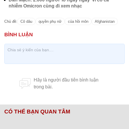
nhiễm Omicron cùng đi xem nhạc
Chủ đề:
Cô dâu
quyền phụ nữ
của hồi môn
Afghanistan
CÓ THỂ BẠN QUAN TÂM