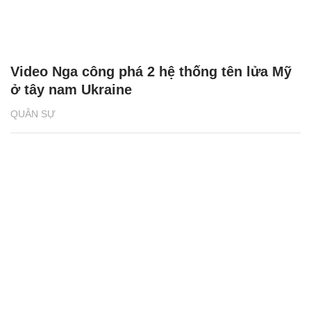
Video Nga công phá 2 hệ thống tên lửa Mỹ
ở tây nam Ukraine
QUÂN SỰ