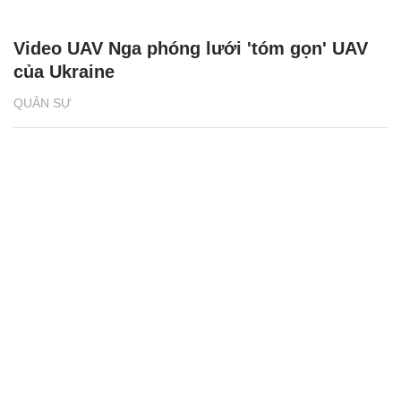
Video UAV Nga phóng lưới 'tóm gọn' UAV
của Ukraine
QUÂN SỰ