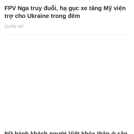
FPV Nga truy đuổi, hạ gục xe tăng Mỹ viện
trợ cho Ukraine trong đêm
QUÂN SỰ
Nữ hành khách người Việt khỏa thân ở sân