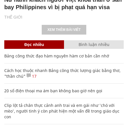
bay Philippines vì bị phạt quá hạn visa
THẾ GIỚI
XEM THÊM BÀI VIẾT
Đọc nhiều
Bình luận nhiều
Bảng công thức đạo hàm nguyên hàm cơ bản cần nhớ
Cách học thuộc nhanh Bảng công thức lượng giác bằng thơ,
"thần chú"
17
20 số điện thoại ma ám bạn không bao giờ nên gọi
Clip lột tả chân thực cảnh anh trai và em gái như 'chó với
mèo', người tinh ý còn phát hiện một vấn đề trong giáo dục
con