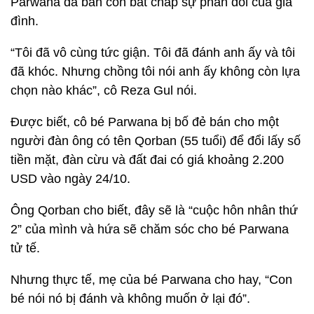
Parwana đã bán con bất chấp sự phản đối của gia
đình.
“Tôi đã vô cùng tức giận. Tôi đã đánh anh ấy và tôi
đã khóc. Nhưng chồng tôi nói anh ấy không còn lựa
chọn nào khác”, cô Reza Gul nói.
Được biết, cô bé Parwana bị bố đẻ bán cho một
người đàn ông có tên Qorban (55 tuổi) để đổi lấy số
tiền mặt, đàn cừu và đất đai có giá khoảng 2.200
USD vào ngày 24/10.
Ông Qorban cho biết, đây sẽ là “cuộc hôn nhân thứ
2” của mình và hứa sẽ chăm sóc cho bé Parwana
tử tế.
Nhưng thực tế, mẹ của bé Parwana cho hay, “Con
bé nói nó bị đánh và không muốn ở lại đó”.