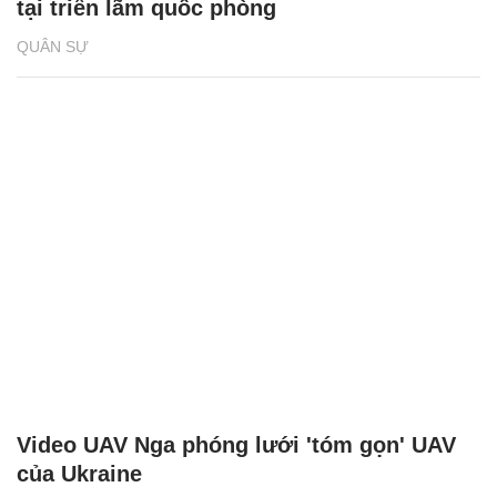
tại triển lãm quốc phòng
QUÂN SỰ
Video UAV Nga phóng lưới 'tóm gọn' UAV
của Ukraine