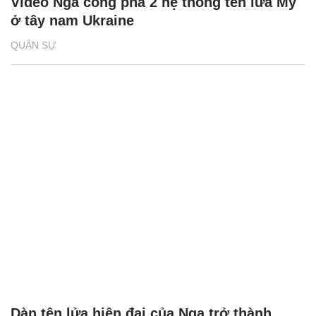
Video Nga công phá 2 hệ thống tên lửa Mỹ
ở tây nam Ukraine
QUÂN SỰ
Dàn tên lửa hiện đại của Nga trở thành