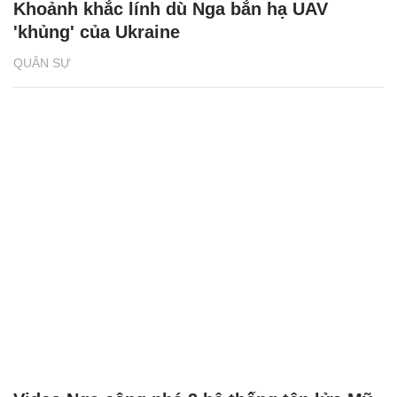
Khoảnh khắc lính dù Nga bắn hạ UAV
'khủng' của Ukraine
QUÂN SỰ