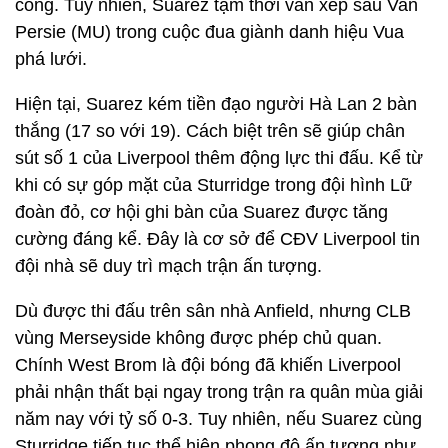
công. Tuy nhiên, Suarez tạm thời vẫn xếp sau Van
Persie (MU) trong cuộc đua giành danh hiệu Vua
phá lưới.
Hiện tại, Suarez kém tiền đạo người Hà Lan 2 bàn
thắng (17 so với 19). Cách biệt trên sẽ giúp chân
sút số 1 của Liverpool thêm động lực thi đấu. Kể từ
khi có sự góp mặt của Sturridge trong đội hình Lữ
đoàn đỏ, cơ hội ghi bàn của Suarez được tăng
cường đáng kể. Đây là cơ sở để CĐV Liverpool tin
đội nhà sẽ duy trì mạch trận ấn tượng.
Dù được thi đấu trên sân nhà Anfield, nhưng CLB
vùng Merseyside không được phép chủ quan.
Chính West Brom là đội bóng đã khiến Liverpool
phải nhận thất bại ngay trong trận ra quân mùa giải
năm nay với tỷ số 0-3. Tuy nhiên, nếu Suarez cùng
Sturridge tiếp tục thể hiện phong độ ấn tượng như