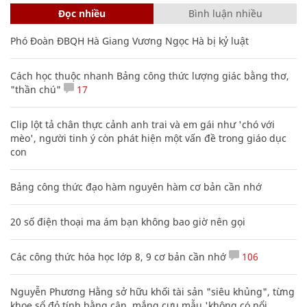
Đọc nhiều
Bình luận nhiều
Phó Đoàn ĐBQH Hà Giang Vương Ngọc Hà bị kỷ luật
Cách học thuộc nhanh Bảng công thức lượng giác bằng thơ,
"thần chú"
17
Clip lột tả chân thực cảnh anh trai và em gái như 'chó với
mèo', người tinh ý còn phát hiện một vấn đề trong giáo dục
con
Bảng công thức đạo hàm nguyên hàm cơ bản cần nhớ
20 số điện thoại ma ám bạn không bao giờ nên gọi
Các công thức hóa học lớp 8, 9 cơ bản cần nhớ
106
Nguyễn Phương Hằng sở hữu khối tài sản "siêu khủng", từng
khoe sổ đỏ tính bằng cân, mắng cựu mẫu 'không có nổi