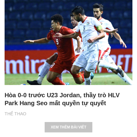
Hòa 0-0 trước U23 Jordan, thầy trò HLV
Park Hang Seo mất quyền tự quyết
THỂ THAO
XEM THÊM BÀI VIẾT