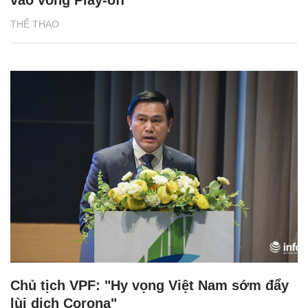
vào vòng Play-off
THỂ THAO
Chủ tịch VPF: "Hy vọng Việt Nam sớm đẩy
lùi dịch Corona"