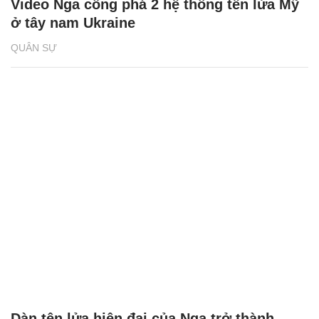
Video Nga công phá 2 hệ thống tên lửa Mỹ
ở tây nam Ukraine
QUÂN SỰ
Dàn tên lửa hiện đại của Nga trở thành