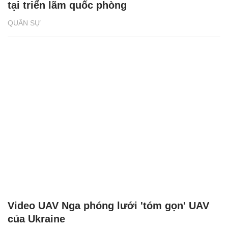
tại triển lãm quốc phòng
QUÂN SỰ
Video UAV Nga phóng lưới 'tóm gọn' UAV
của Ukraine