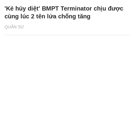
'Kẻ hủy diệt' BMPT Terminator chịu được
cùng lúc 2 tên lửa chống tăng
QUÂN SỰ