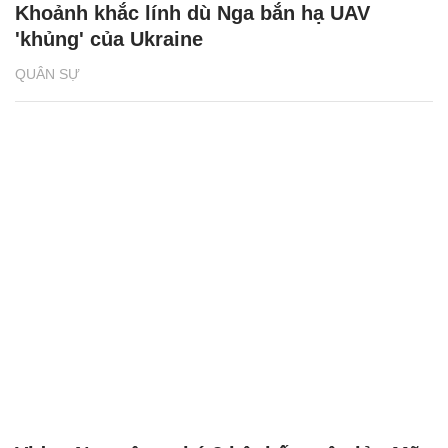
Khoảnh khắc lính dù Nga bắn hạ UAV
'khủng' của Ukraine
QUÂN SỰ