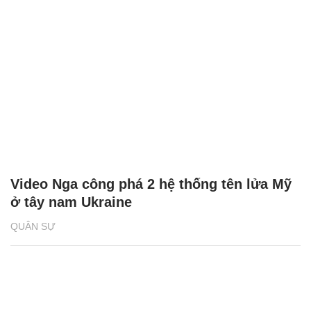
Video Nga công phá 2 hệ thống tên lửa Mỹ
ở tây nam Ukraine
QUÂN SỰ