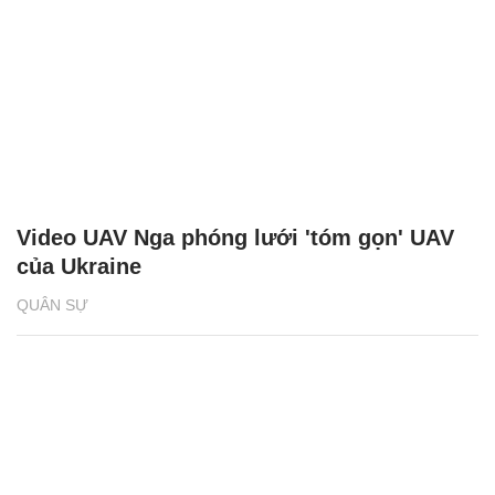
Video UAV Nga phóng lưới 'tóm gọn' UAV
của Ukraine
QUÂN SỰ