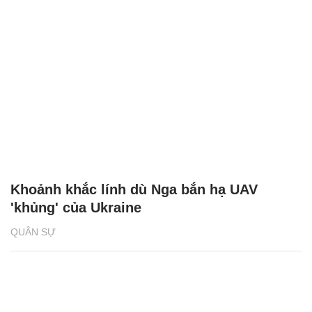
Khoảnh khắc lính dù Nga bắn hạ UAV
'khủng' của Ukraine
QUÂN SỰ