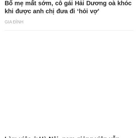
Bố mẹ mất sớm, cô gái Hải Dương oà khóc
khi được anh chị đưa đi ‘hỏi vợ’
GIA ĐÌNH