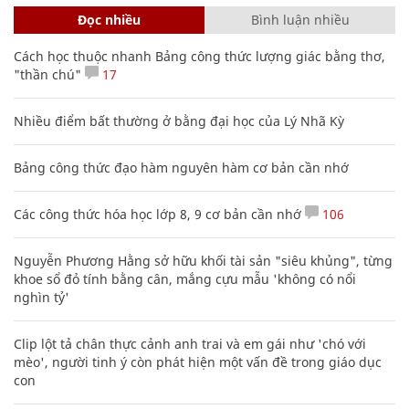
Đọc nhiều
Bình luận nhiều
Cách học thuộc nhanh Bảng công thức lượng giác bằng thơ,
"thần chú"
17
Nhiều điểm bất thường ở bằng đại học của Lý Nhã Kỳ
Bảng công thức đạo hàm nguyên hàm cơ bản cần nhớ
Các công thức hóa học lớp 8, 9 cơ bản cần nhớ
106
Nguyễn Phương Hằng sở hữu khối tài sản "siêu khủng", từng
khoe sổ đỏ tính bằng cân, mắng cựu mẫu 'không có nổi
nghìn tỷ'
Clip lột tả chân thực cảnh anh trai và em gái như 'chó với
mèo', người tinh ý còn phát hiện một vấn đề trong giáo dục
con