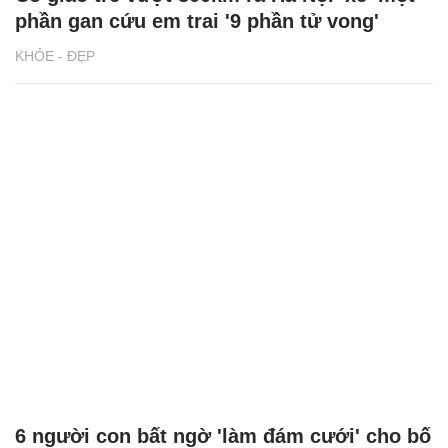
phần gan cứu em trai '9 phần tử vong'
KHỎE - ĐẸP
6 người con bất ngờ 'làm đám cưới' cho bố