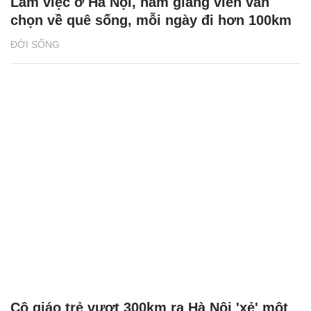
Làm việc ở Hà Nội, nam giảng viên vẫn
chọn về quê sống, mỗi ngày đi hơn 100km
ĐỜI SỐNG
Cô giáo trẻ vượt 300km ra Hà Nội 'xẻ' một