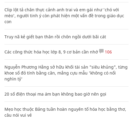
Clip lột tả chân thực cảnh anh trai và em gái như 'chó với
mèo', người tinh ý còn phát hiện một vấn đề trong giáo dục
con
Truy nã kẻ giết bạn thân rồi chôn ngồi dưới bãi cát
Các công thức hóa học lớp 8, 9 cơ bản cần nhớ
106
Nguyễn Phương Hằng sở hữu khối tài sản "siêu khủng", từng
khoe sổ đỏ tính bằng cân, mắng cựu mẫu 'không có nổi
nghìn tỷ'
20 số điện thoại ma ám bạn không bao giờ nên gọi
Mẹo học thuộc Bảng tuần hoàn nguyên tố hóa học bằng thơ,
câu nói vui vẻ