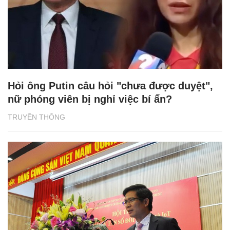
Hỏi ông Putin câu hỏi "chưa được duyệt",
nữ phóng viên bị nghỉ việc bí ẩn?
TRUYỀN THÔNG