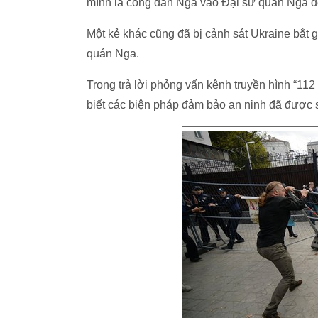
mình là công dân Nga vào Đại sứ quán Nga để
Một kẻ khác cũng đã bị cảnh sát Ukraine bắt 
quán Nga.
Trong trả lời phỏng vấn kênh truyền hình “11
biết các biện pháp đảm bảo an ninh đã được s