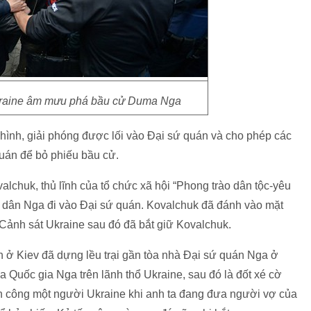
kraine âm mưu phá bầu cử Duma Nga
 hình, giải phóng được lối vào Đại sứ quán và cho phép các
quán để bỏ phiếu bầu cử.
alchuk, thủ lĩnh của tổ chức xã hội “Phong trào dân tộc-yêu
 dân Nga đi vào Đại sứ quán. Kovalchuk đã đánh vào mặt
 Cảnh sát Ukraine sau đó đã bắt giữ Kovalchuk.
n ở Kiev đã dựng lều trại gần tòa nhà Đại sứ quán Nga ở
 Quốc gia Nga trên lãnh thổ Ukraine, sau đó là đốt xé cờ
ấn công một người Ukraine khi anh ta đang đưa người vợ của