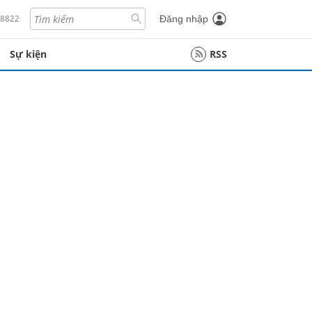
18822
Đăng nhập
Sự kiện
RSS