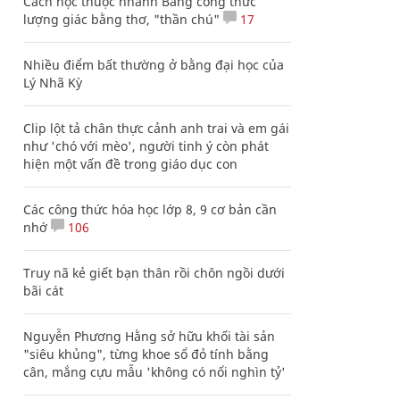
Cách học thuộc nhanh Bảng công thức
lượng giác bằng thơ, "thần chú"
17
Nhiều điểm bất thường ở bằng đại học của
Lý Nhã Kỳ
Clip lột tả chân thực cảnh anh trai và em gái
như 'chó với mèo', người tinh ý còn phát
hiện một vấn đề trong giáo dục con
Các công thức hóa học lớp 8, 9 cơ bản cần
nhớ
106
Truy nã kẻ giết bạn thân rồi chôn ngồi dưới
bãi cát
Nguyễn Phương Hằng sở hữu khối tài sản
"siêu khủng", từng khoe sổ đỏ tính bằng
cân, mắng cựu mẫu 'không có nổi nghìn tỷ'