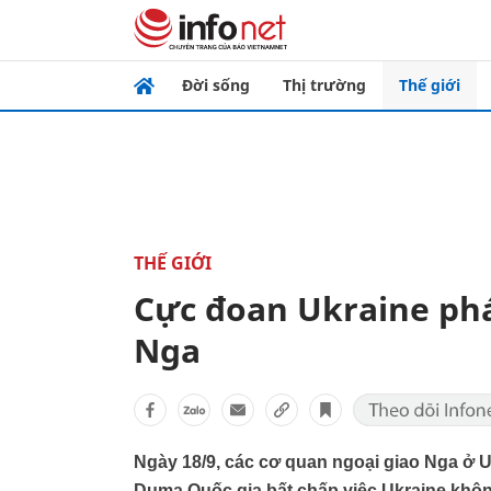
Đời sống
Thị trường
Thế giới
THẾ GIỚI
Cực đoan Ukraine ph
Nga
Ngày 18/9, các cơ quan ngoại giao Nga ở 
Duma Quốc gia bất chấp việc Ukraine khôn