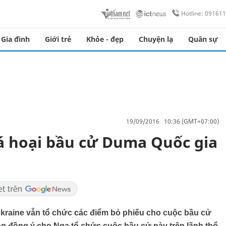
Hotline: 09161
Gia đình
Giới trẻ
Khỏe - đẹp
Chuyện lạ
Quân sự
19/09/2016 10:36 (GMT+07:00)
á hoại bầu cử Duma Quốc gia
Ukraine vẫn tổ chức các điểm bỏ phiếu cho cuộc bầu cử
g đồng ý cho Nga tổ chức cuộc bầu cử này trên lãnh thổ