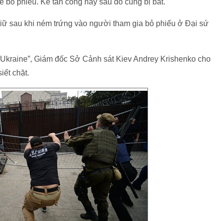
 bỏ phiếu. Kẻ tấn công này sau đó cũng bị bắt.
giữ sau khi ném trứng vào người tham gia bỏ phiếu ở Đại sứ
2 Ukraine”, Giám đốc Sở Cảnh sát Kiev Andrey Krishenko cho
iết chặt.