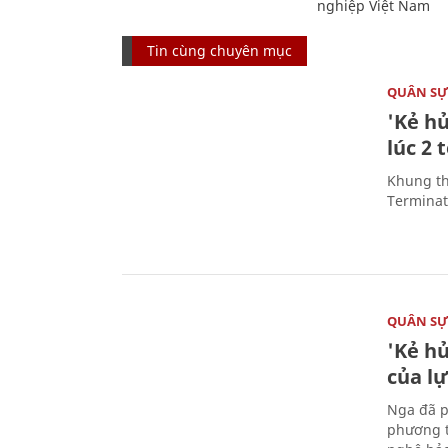
nghiệp Việt Nam
Tin cùng chuyên mục
QUÂN S
'Kẻ h
lúc 2 
Khung th
Terminato
QUÂN S
'Kẻ h
của l
Nga đã p
phương t