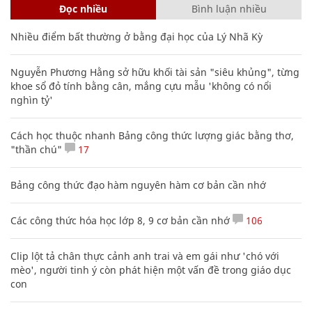
Đọc nhiều
Bình luận nhiều
Nhiều điểm bất thường ở bằng đại học của Lý Nhã Kỳ
Nguyễn Phương Hằng sở hữu khối tài sản "siêu khủng", từng
khoe sổ đỏ tính bằng cân, mắng cựu mẫu 'không có nổi
nghìn tỷ'
Cách học thuộc nhanh Bảng công thức lượng giác bằng thơ,
"thần chú"
17
Bảng công thức đạo hàm nguyên hàm cơ bản cần nhớ
Các công thức hóa học lớp 8, 9 cơ bản cần nhớ
106
Clip lột tả chân thực cảnh anh trai và em gái như 'chó với
mèo', người tinh ý còn phát hiện một vấn đề trong giáo dục
con