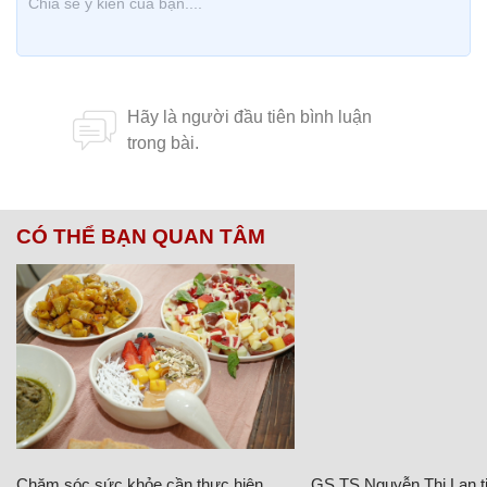
CÓ THỂ BẠN QUAN TÂM
Chăm sóc sức khỏe cần thực hiện
GS.TS Nguyễn Thị Lan ti