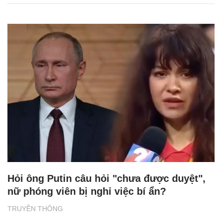
Hỏi ông Putin câu hỏi "chưa được duyệt",
nữ phóng viên bị nghỉ việc bí ẩn?
TRUYỀN THÔNG