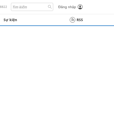
18822
Đăng nhập
Sự kiện
RSS