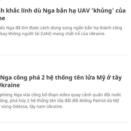
Ự
h khắc lính dù Nga bắn hạ UAV 'khủng' của
ne
 dù Nga đã tìm được cách dùng súng ngắn bắn hạ thành công
bay không người lái (UAV) mang chất nổ của Ukraine.
Ự
 Nga công phá 2 hệ thống tên lửa Mỹ ở tây
kraine
phòng Nga vừa công bố đoạn video quay cảnh quân đội nước
công, phá hủy 2 hệ thống tên lửa đất đối không Patriot do Mỹ
ở vùng Odessa, tây nam Ukraine.