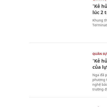
'Kẻ h
lúc 2 
Khung th
Terminato
QUÂN S
'Kẻ h
của l
Nga đã p
phương t
nghệ bảo
trường đô