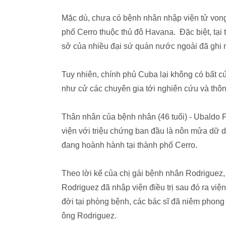
Mặc dù, chưa có bệnh nhân nhập viện tử vong t
phố Cerro thuộc thủ đô Havana. Đặc biệt, tại t
sở của nhiều đại sứ quán nước ngoài đã ghi 
Tuy nhiên, chính phủ Cuba lại không có bất cứ
như cử các chuyên gia tới nghiên cứu và thôn
Thân nhân của bệnh nhân (46 tuổi) - Ubaldo Pi
viện với triệu chứng ban đầu là nôn mửa dữ d
đang hoành hành tại thành phố Cerro.
Theo lời kể của chị gái bệnh nhân Rodriguez,
Rodriguez đã nhập viện điều trị sau đó ra việ
đời tại phòng bệnh, các bác sĩ đã niêm phong
ông Rodriguez.