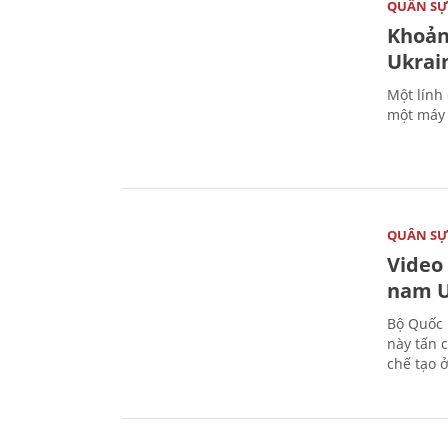
QUÂN S
Khoản
Ukrai
Một lính
một máy 
QUÂN S
Video
nam U
Bộ Quốc 
này tấn 
chế tạo 