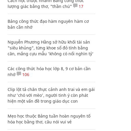
Cách học thuộc nhanh Bảng công thức
lượng giác bằng thơ, "thần chú"
17
Bảng công thức đạo hàm nguyên hàm cơ
bản cần nhớ
Nguyễn Phương Hằng sở hữu khối tài sản
"siêu khủng", từng khoe sổ đỏ tính bằng
cân, mắng cựu mẫu 'không có nổi nghìn tỷ'
Các công thức hóa học lớp 8, 9 cơ bản cần
nhớ
106
Clip lột tả chân thực cảnh anh trai và em gái
như 'chó với mèo', người tinh ý còn phát
hiện một vấn đề trong giáo dục con
Mẹo học thuộc Bảng tuần hoàn nguyên tố
hóa học bằng thơ, câu nói vui vẻ