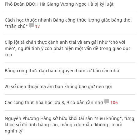
Phó Đoàn ĐBQH Hà Giang Vương Ngọc Hà bị kỷ luật
Cách học thuộc nhanh Bảng công thức lượng giác bằng thơ,
"thần chú"
17
Clip lột tả chân thực cảnh anh trai và em gái như 'chó với
mèo', người tinh ý còn phát hiện một vấn đề trong giáo dục
con
Bảng công thức đạo hàm nguyên hàm cơ bản cần nhớ
20 số điện thoại ma ám bạn không bao giờ nên gọi
Các công thức hóa học lớp 8, 9 cơ bản cần nhớ
106
Nguyễn Phương Hằng sở hữu khối tài sản "siêu khủng", từng
khoe sổ đỏ tính bằng cân, mắng cựu mẫu 'không có nổi
nghìn tỷ'