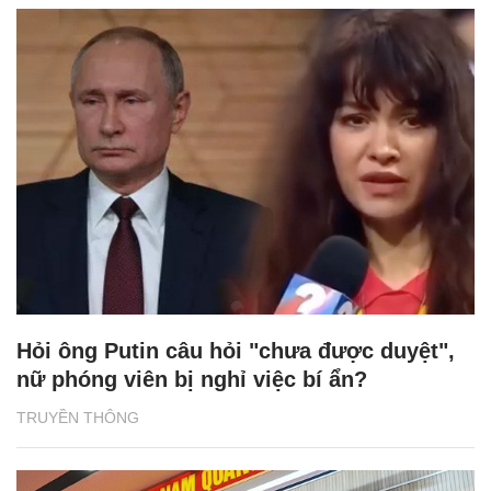
Hỏi ông Putin câu hỏi "chưa được duyệt",
nữ phóng viên bị nghỉ việc bí ẩn?
TRUYỀN THÔNG