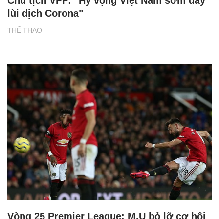
Chủ tịch VPF: "Hy vọng Việt Nam sớm đẩy
lùi dịch Corona"
THỂ THAO
Vòng 25 Premier League: M.U bỏ lỡ cơ hội