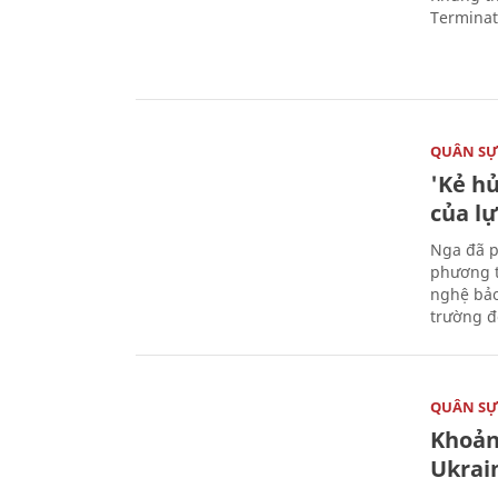
Terminato
QUÂN S
'Kẻ h
của l
Nga đã p
phương t
nghệ bảo
trường đô
QUÂN S
Khoản
Ukrai