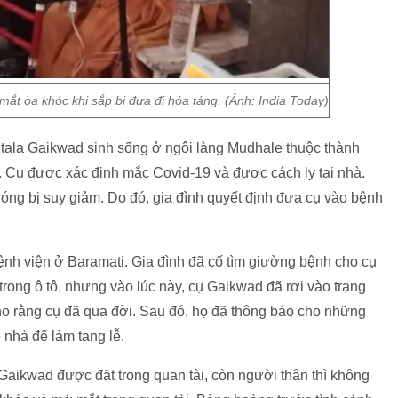
ắt òa khóc khi sắp bị đưa đi hỏa táng. (Ảnh: India Today)
ntala Gaikwad sinh sống ở ngôi làng Mudhale thuộc thành
 Cụ được xác định mắc Covid-19 và được cách ly tại nhà.
óng bị suy giảm. Do đó, gia đình quyết định đưa cụ vào bệnh
ệnh viện ở Baramati. Gia đình đã cố tìm giường bệnh cho cụ
rong ô tô, nhưng vào lúc này, cụ Gaikwad đã rơi vào trạng
ho rằng cụ đã qua đời. Sau đó, họ đã thông báo cho những
nhà để làm tang lễ.
ụ Gaikwad được đặt trong quan tài, còn người thân thì không