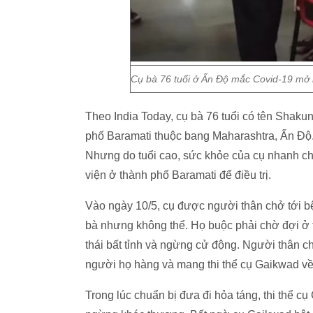
Cụ bà 76 tuổi ở Ấn Độ mắc Covid-19 mở m
Theo India Today, cụ bà 76 tuổi có tên Shaku
phố Baramati thuộc bang Maharashtra, Ấn Độ.
Nhưng do tuổi cao, sức khỏe của cụ nhanh ch
viện ở thành phố Baramati để điều trị.
Vào ngày 10/5, cụ được người thân chở tới b
bà nhưng không thể. Họ buộc phải chờ đợi ở t
thái bất tỉnh và ngừng cử động. Người thân c
người họ hàng và mang thi thể cụ Gaikwad về 
Trong lúc chuẩn bị đưa đi hỏa táng, thi thể c