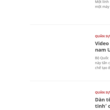
Một lính
một máy 
QUÂN S
Video
nam U
Bộ Quốc 
này tấn 
chế tạo 
QUÂN S
Dàn t
tinh’ 