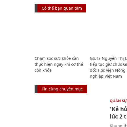
Có thể bạn quan tâm
Chăm sóc sức khỏe cần
GS.TS Nguyễn Thị 
thực hiện ngay khi cơ thể
tiếp tục giữ chức 
còn khỏe
đốc Học viện Nông
nghiệp Việt Nam
Tin cùng chuyên mục
QUÂN S
'Kẻ h
lúc 2 
Khung th