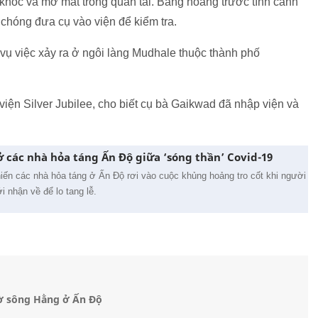
hóc và mở mắt trong quan tài. Bàng hoàng trước tình cảnh
chóng đưa cụ vào viện để kiểm tra.
vụ việc xảy ra ở ngôi làng Mudhale thuộc thành phố
iện Silver Jubilee, cho biết cụ bà Gaikwad đã nhập viện và
 các nhà hỏa táng Ấn Độ giữa ‘sóng thần’ Covid-19
iến các nhà hỏa táng ở Ấn Độ rơi vào cuộc khủng hoảng tro cốt khi người
 nhận về để lo tang lễ.
bờ sông Hằng ở Ấn Độ