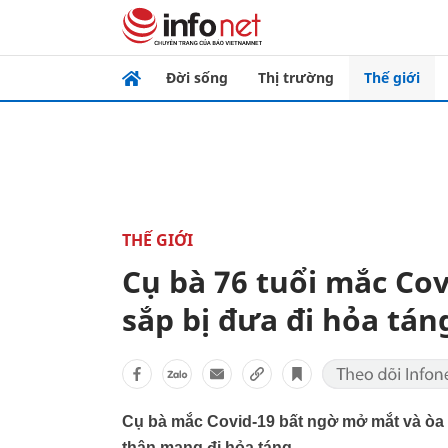
Đời sống
Thị trường
Thế giới
THẾ GIỚI
Cụ bà 76 tuổi mắc Co
sắp bị đưa đi hỏa tán
Cụ bà mắc Covid-19 bất ngờ mở mắt và òa 
thân mang đi hỏa táng.