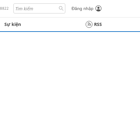
18822
Đăng nhập
Sự kiện
RSS