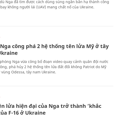
 dù Nga đã tìm được cách dùng súng ngắn bắn hạ thành công
bay không người lái (UAV) mang chất nổ của Ukraine.
Ự
 Nga công phá 2 hệ thống tên lửa Mỹ ở tây
kraine
phòng Nga vừa công bố đoạn video quay cảnh quân đội nước
công, phá hủy 2 hệ thống tên lửa đất đối không Patriot do Mỹ
ở vùng Odessa, tây nam Ukraine.
Ự
ên lửa hiện đại của Nga trở thành ‘khắc
của F-16 ở Ukraine