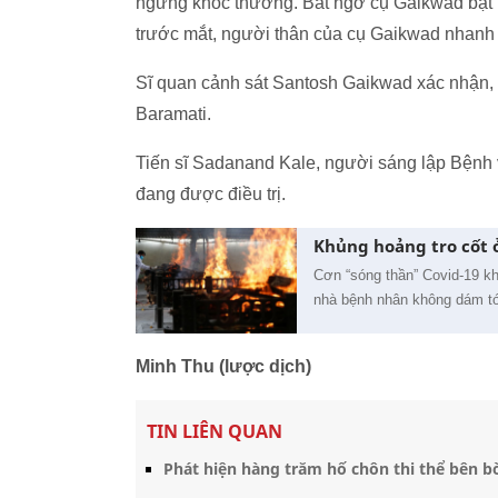
ngừng khóc thương. Bất ngờ cụ Gaikwad bật k
trước mắt, người thân của cụ Gaikwad nhanh 
Sĩ quan cảnh sát Santosh Gaikwad xác nhận, 
Baramati.
Tiến sĩ Sadanand Kale, người sáng lập Bệnh v
đang được điều trị.
Khủng hoảng tro cốt ở
Cơn “sóng thần” Covid-19 kh
nhà bệnh nhân không dám tới
Minh Thu (lược dịch)
TIN LIÊN QUAN
Phát hiện hàng trăm hố chôn thi thể bên 