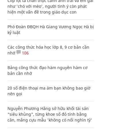
Clip lột tả chân thực cảnh anh trai và em gái
như 'chó với mèo', người tinh ý còn phát
hiện một vấn đề trong giáo dục con
Phó Đoàn ĐBQH Hà Giang Vương Ngọc Hà bị
kỷ luật
Các công thức hóa học lớp 8, 9 cơ bản cần
nhớ
106
Bảng công thức đạo hàm nguyên hàm cơ
bản cần nhớ
20 số điện thoại ma ám bạn không bao giờ
nên gọi
Nguyễn Phương Hằng sở hữu khối tài sản
"siêu khủng", từng khoe sổ đỏ tính bằng
cân, mắng cựu mẫu 'không có nổi nghìn tỷ'