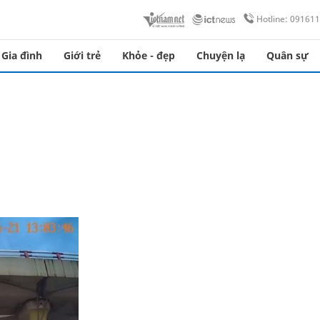
Hotline: 09161
Gia đình
Giới trẻ
Khỏe - đẹp
Chuyện lạ
Quân sự