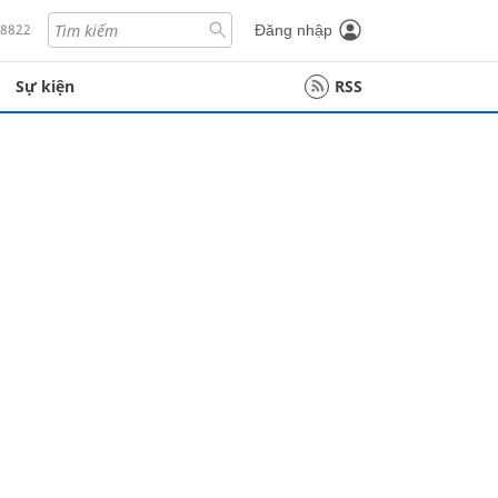
18822
Đăng nhập
Sự kiện
RSS