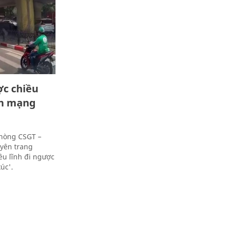
ợc chiều
ân mạng
Phòng CSGT –
uyên trang
iều lĩnh đi ngược
úc'.