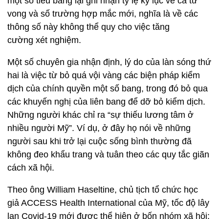
một số tiểu bang lại ghi nhận tỷ lệ kỷ lục về ca tử
vong và số trường hợp mắc mới, nghĩa là về các
thông số này không thể quy cho việc tăng
cường xét nghiệm.
Một số chuyên gia nhận định, lý do của làn sóng thứ
hai là việc từ bỏ quá vội vàng các biện pháp kiểm
dịch của chính quyền một số bang, trong đó bỏ qua
các khuyến nghị của liên bang để dỡ bỏ kiểm dịch.
Những người khác chỉ ra “sự thiếu lương tâm ở
nhiều người Mỹ”. Ví dụ, ở đây họ nói về những
người sau khi trở lại cuộc sống bình thường đã
không đeo khẩu trang và tuân theo các quy tắc giãn
cách xã hội.
Theo ông William Haseltine, chủ tịch tổ chức học
giả ACCESS Health International của Mỹ, tốc độ lây
lan Covid-19 mới được thể hiện ở bốn nhóm xã hội: