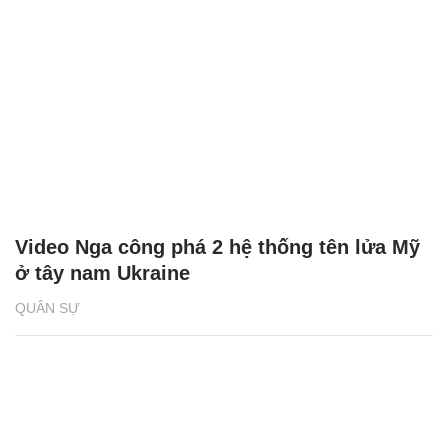
Video Nga công phá 2 hệ thống tên lửa Mỹ
ở tây nam Ukraine
QUÂN SỰ