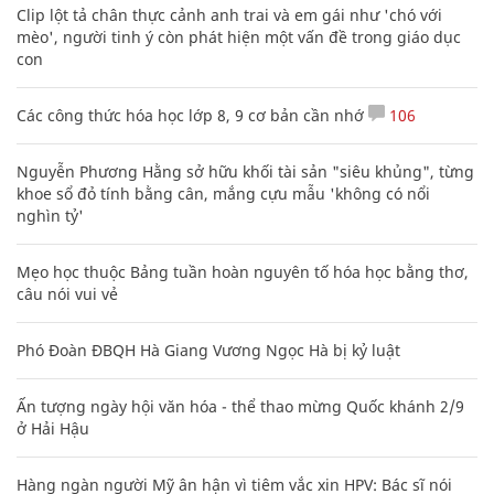
Clip lột tả chân thực cảnh anh trai và em gái như 'chó với
mèo', người tinh ý còn phát hiện một vấn đề trong giáo dục
con
Các công thức hóa học lớp 8, 9 cơ bản cần nhớ
106
Nguyễn Phương Hằng sở hữu khối tài sản "siêu khủng", từng
khoe sổ đỏ tính bằng cân, mắng cựu mẫu 'không có nổi
nghìn tỷ'
Mẹo học thuộc Bảng tuần hoàn nguyên tố hóa học bằng thơ,
câu nói vui vẻ
Phó Đoàn ĐBQH Hà Giang Vương Ngọc Hà bị kỷ luật
Ấn tượng ngày hội văn hóa - thể thao mừng Quốc khánh 2/9
ở Hải Hậu
Hàng ngàn người Mỹ ân hận vì tiêm vắc xin HPV: Bác sĩ nói