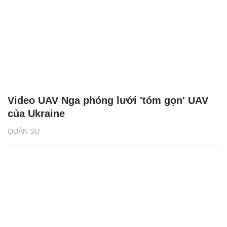
Video UAV Nga phóng lưới 'tóm gọn' UAV
của Ukraine
QUÂN SỰ