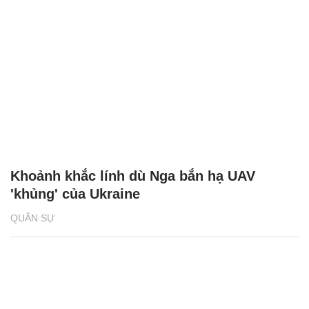
Khoảnh khắc lính dù Nga bắn hạ UAV
'khủng' của Ukraine
QUÂN SỰ