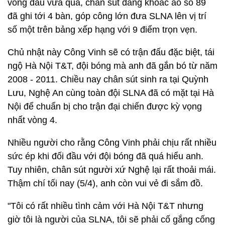
vòng đấu vừa qua, chân sút đang khoác áo số 89
đã ghi tới 4 bàn, góp công lớn đưa SLNA lên vị trí
số một trên bảng xếp hạng với 9 điểm trọn vẹn.
Chủ nhật này Công Vinh sẽ có trận đấu đặc biệt, tái
ngộ Hà Nội T&T, đội bóng mà anh đã gắn bó từ năm
2008 - 2011. Chiều nay chân sút sinh ra tại Quỳnh
Lưu, Nghệ An cùng toàn đội SLNA đã có mặt tại Hà
Nội để chuẩn bị cho trận đại chiến được kỳ vọng
nhất vòng 4.
Nhiều người cho rằng Công Vinh phải chịu rất nhiều
sức ép khi đối đầu với đội bóng đã quá hiểu anh.
Tuy nhiên, chân sút người xứ Nghệ lại rất thoải mái.
Thậm chí tối nay (5/4), anh còn vui vẻ đi sắm đồ.
"Tôi có rất nhiều tình cảm với Hà Nội T&T nhưng
giờ tôi là người của SLNA, tôi sẽ phải cố gắng cống