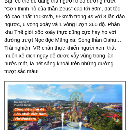
Bạn có thể dễ dàng thả người theo đường trượt
“Cơn thịnh nộ của thần Zeus” cao tới 50m, đạt tốc
độ cao nhất 110km/h, 95km/h trong 4s với 3 lần đảo
ngược, 6 vòng xoáy và 1 vòng lượn 360 độ. Phân
khu Thế giới xốc xoáy thực cũng cực hay ho với
đường trượt Nọc độc Mãng xà, Sóng thần Oahu…
Trải nghiệm VR chân thực khiến người xem thật
muốn xê dịch ngay để được vẫy vùng trong làn
nước mát, la hét sảng khoái trên những đường
trượt sắc màu!