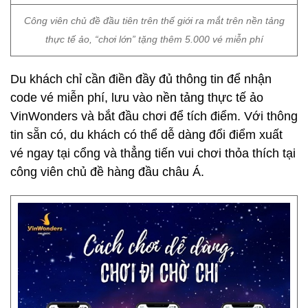
Công viên chủ đề đầu tiên trên thế giới ra mắt trên nền tảng
thực tế ảo, “chơi lớn” tặng thêm 5.000 vé miễn phí
Du khách chỉ cần điền đầy đủ thông tin để nhận
code vé miễn phí, lưu vào nền tảng thực tế ảo
VinWonders và bắt đầu chơi để tích điểm. Với thông
tin sẵn có, du khách có thể dễ dàng đổi điểm xuất
vé ngay tại cổng và thẳng tiến vui chơi thỏa thích tại
công viên chủ đề hàng đầu châu Á.