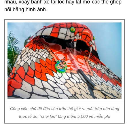
nhau, xoay bánh xe tài lộc hay lật mở các thẻ ghép
nối bằng hình ảnh.
Công viên chủ đề đầu tiên trên thế giới ra mắt trên nền tảng
thực tế ảo, “chơi lớn” tặng thêm 5.000 vé miễn phí