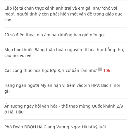
Clip lột tả chân thực cảnh anh trai và em gái như 'chó với
mèo', người tinh ý còn phát hiện một vấn đề trong giáo dục
con
20 số điện thoại ma ám bạn không bao giờ nên gọi
Mẹo học thuộc Bảng tuần hoàn nguyên tố hóa học bằng thơ,
câu nói vui vẻ
Các công thức hóa học lớp 8, 9 cơ bản cần nhớ
106
Hàng ngàn người Mỹ ân hận vì tiêm vắc xin HPV: Bác sĩ nói
gì?
Ấn tượng ngày hội văn hóa - thể thao mừng Quốc khánh 2/9
ở Hải Hậu
Phó Đoàn ĐBQH Hà Giang Vương Ngọc Hà bị kỷ luật