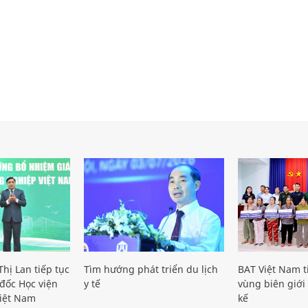
hị Lan tiếp tục
Tìm hướng phát triển du lịch
BAT Việt Nam t
đốc Học viện
y tế
vùng biên giới 
iệt Nam
kế