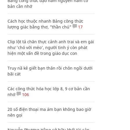
Bảng công thức đạo hàm nguyên hàm cơ
bản cần nhớ
Cách học thuộc nhanh Bảng công thức
lượng giác bằng thơ, "thần chú"
17
Clip lột tả chân thực cảnh anh trai và em gái
như 'chó với mèo', người tinh ý còn phát
hiện một vấn đề trong giáo dục con
Truy nã kẻ giết bạn thân rồi chôn ngồi dưới
bãi cát
Các công thức hóa học lớp 8, 9 cơ bản cần
nhớ
106
20 số điện thoại ma ám bạn không bao giờ
nên gọi
Nguyễn Phương Hằng sở hữu khối tài sản