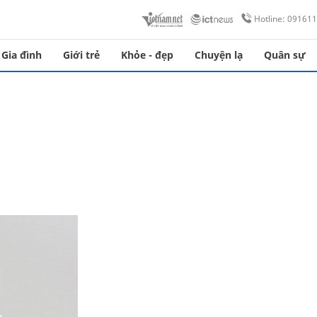
Hotline: 09161
Gia đình
Giới trẻ
Khỏe - đẹp
Chuyện lạ
Quân sự