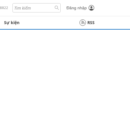
18822
Đăng nhập
Sự kiện
RSS