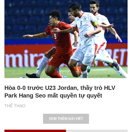
Hòa 0-0 trước U23 Jordan, thầy trò HLV
Park Hang Seo mất quyền tự quyết
THỂ THAO
XEM THÊM BÀI VIẾT