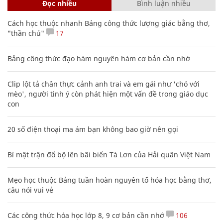
Đọc nhiều
Bình luận nhiều
Cách học thuộc nhanh Bảng công thức lượng giác bằng thơ,
"thần chú"
17
Bảng công thức đạo hàm nguyên hàm cơ bản cần nhớ
Clip lột tả chân thực cảnh anh trai và em gái như 'chó với
mèo', người tinh ý còn phát hiện một vấn đề trong giáo dục
con
20 số điện thoại ma ám bạn không bao giờ nên gọi
Bí mật trận đổ bộ lên bãi biển Tà Lơn của Hải quân Việt Nam
Mẹo học thuộc Bảng tuần hoàn nguyên tố hóa học bằng thơ,
câu nói vui vẻ
Các công thức hóa học lớp 8, 9 cơ bản cần nhớ
106