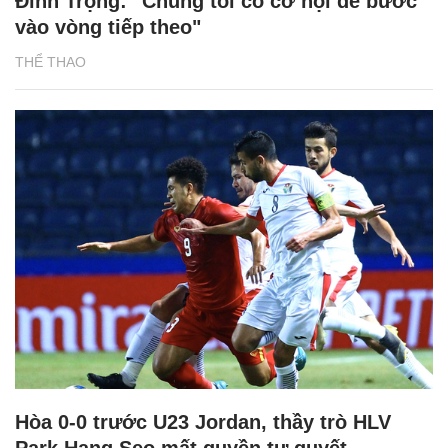
Đình Trọng: "Chúng tôi có cơ hội để bước
vào vòng tiếp theo"
THỂ THAO
Hòa 0-0 trước U23 Jordan, thầy trò HLV
Park Hang Seo mất quyền tự quyết