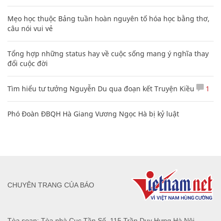
Mẹo học thuộc Bảng tuần hoàn nguyên tố hóa học bằng thơ,
câu nói vui vẻ
Tổng hợp những status hay về cuộc sống mang ý nghĩa thay
đổi cuộc đời
Tìm hiểu tư tưởng Nguyễn Du qua đoạn kết Truyện Kiều
1
Phó Đoàn ĐBQH Hà Giang Vương Ngọc Hà bị kỷ luật
CHUYÊN TRANG CỦA BÁO
Tòa soạn: Tòa nhà Cục Tần Số, 115 Trần Duy Hưng Hà Nội